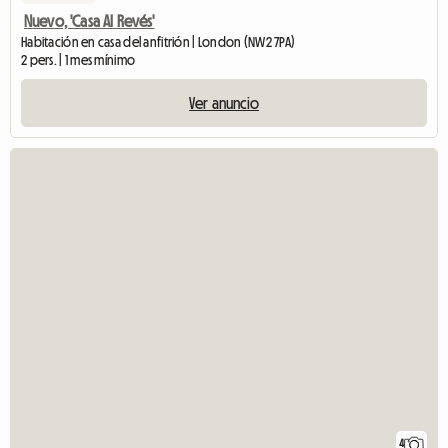
Nuevo, 'Casa Al Revés'
Habitación en casa del anfitrión | London (NW2 7PA)
2 pers. | 1 mes mínimo
Ver anuncio
4