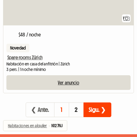
1
$48 / noche
Novedad
Spare rooms Zürich
Habitación en casa del anfitrión | Zürich
3 pers. | 1 noche mínimo
Ver anuncio
❮ Ante.
1
2
Sigu. ❯
Habitaciones en alquiler
›
N12 7NJ