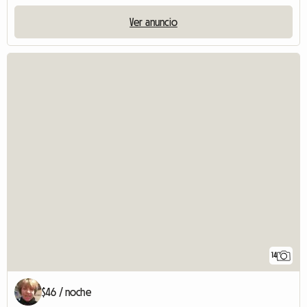
Ver anuncio
14
$46 / noche