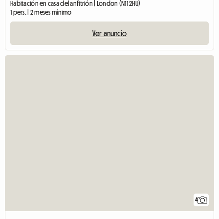
Habitación en casa del anfitrión | London (N11 2HU)
1 pers. | 2 meses mínimo
Ver anuncio
4