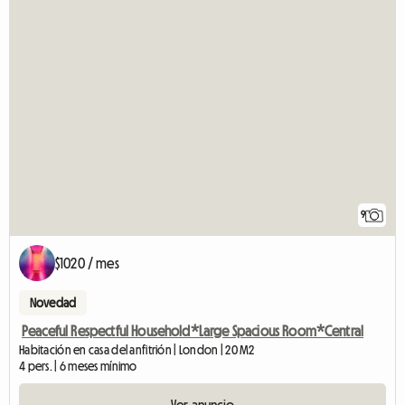
9
$1020 / mes
Novedad
Peaceful Respectful Household*Large Spacious Room*Central
Habitación en casa del anfitrión | London | 20 M2
4 pers. | 6 meses mínimo