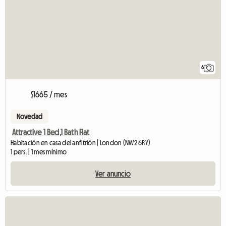
6
$1665 / mes
Novedad
Attractive 1 Bed,1 Bath Flat
Habitación en casa del anfitrión | London (NW2 6RY)
1 pers. | 1 mes mínimo
Ver anuncio