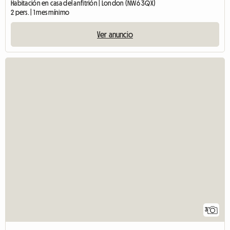
Habitación en casa del anfitrión | London (NW6 3QX)
2 pers. | 1 mes mínimo
Ver anuncio
3