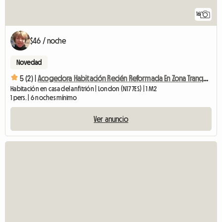
16
$46 / noche
Novedad
5 (2) |
Acogedora Habitación Recién Reformada En Zona Tranquila
Habitación en casa del anfitrión | London (N17 7ES) | 1 M2
1 pers. | 6 noches mínimo
Ver anuncio