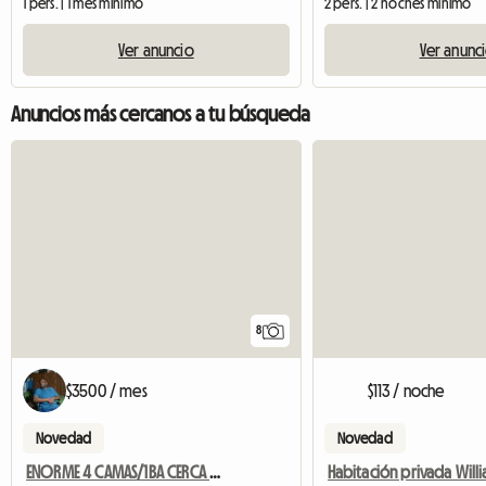
1 pers. | 1 mes mínimo
2 pers. | 2 noches mínimo
Ver anuncio
Ver anunc
Anuncios más cercanos a tu búsqueda
8
$3500 / mes
$113 / noche
Novedad
Novedad
ENORME 4 CAMAS/1BA CERCA DEL PARQUE