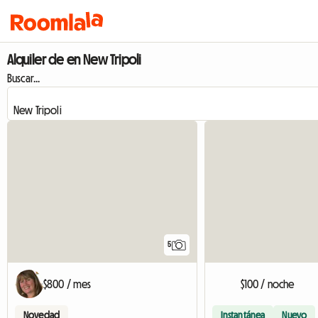
Alquiler de en New Tripoli
Buscar...
5
$800 / mes
$100 / noche
Novedad
Instantánea
Nuevo