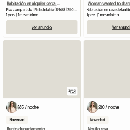
Habitación en alquiler cerca de la Universidad de Pensilvania
Piso compartido | Philadelphia (19143) | 250 SQFT
1 pers. | 1 mes mínimo
1 pers. | 1 mes mínimo
Ver anuncio
Ver anunc
3
$65 / noche
$80 / noche
Novedad
Novedad
Rento departamento
Alquilo casa