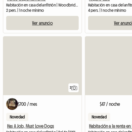
Habitación en casa del anfitrión | Woodbridge Township (08863) | 100 M2
2 pers. | 1 noche mínimo
4 pers. | 1 noche mínimo
Ver anuncio
Ver anunc
2
$700 / mes
$47 / noche
Novedad
Novedad
Has A Job, Must Love Dogs