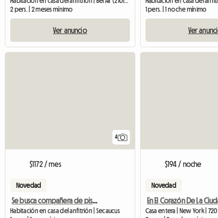
Habitación en casa del anfitrión | Bel Air (21015)
2 pers. | 2 meses mínimo
1 pers. | 1 noche mínimo
Ver anuncio
Ver anunc
4
$1172 / mes
$194 / noche
Novedad
Novedad
Se busca compañera de piso femenina/Secaucus
Habitación en casa del anfitrión | Secaucus
Casa entera | New York | 720