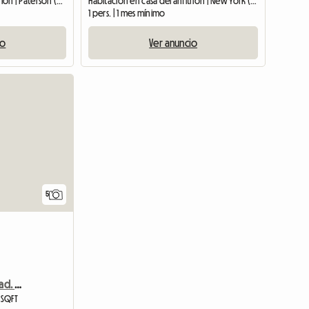
Habitación en casa del anfitrión | Paterson (07524) | 20 M2
Habitación en casa del anfitrión | New York (10306)
1 pers. | 1 mes mínimo
io
Ver anuncio
5
En El Corazón De La Ciudad. Diversión*Espectáculos*Fiestas*
 SQFT