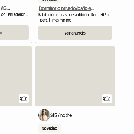
HABITACIÓN AMUEBLADA Y AGRADABLE EN FILADELFIA
Dormitorio privado/baño en alquiler
Habitación en casa del anfitrión | Philadelphia (19144) | 200 M2
Habitación en casa del anfitrión | Kennett Square (19348)
1 pers. | 1 mes mínimo
io
Ver anuncio
Ver anunc
2
2
$45 / noche
Novedad