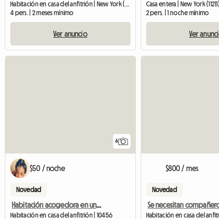
Habitación en casa del anfitrión | New York (11217)
Casa entera | New York (11211
4 pers. | 2 meses mínimo
2 pers. | 1 noche mínimo
Ver anuncio
Ver anunc
6
$50 / noche
$800 / mes
Novedad
Novedad
Habitación acogedora en un elegante apartamento cerca del estadio de los Yankees
Habitación en casa del anfitrión | 10456
Habitación en casa del anfitr