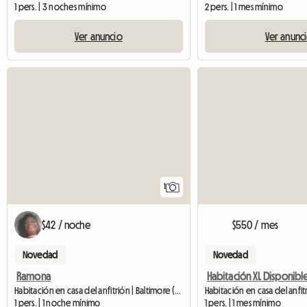
1 pers. | 3 noches mínimo
2 pers. | 1 mes mínimo
Ver anuncio
Ver anunc
Ver anuncio
1
$42 / noche
$550 / mes
Novedad
Novedad
Ramona
Habitación en casa del anfitrión | Baltimore (21209)
1 pers. | 1 noche mínimo
1 pers. | 1 mes mínimo