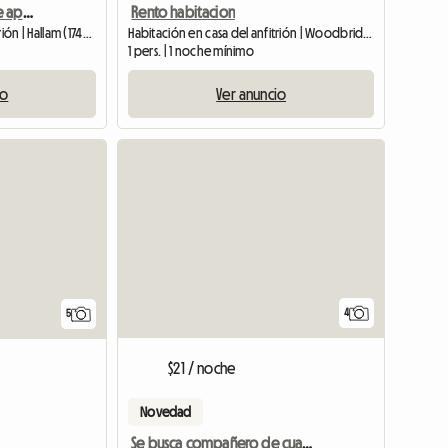
Woman wanted to share apartment
Rento habitacion
Habitación en casa del anfitrión | Hallam (17406)
Habitación en casa del anfitrión | Woodbridge Township (08863) | 70 M2
1 pers. | 1 noche mínimo
io
Ver anuncio
Ver anuncio
4
5
$21 / noche
Novedad
Se busca compañero de cuarto