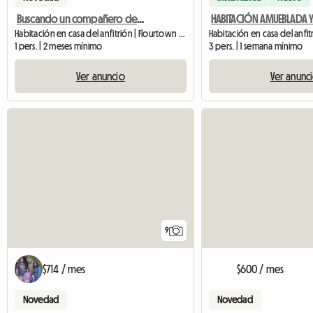
Buscando un compañero de piso responsable
Habitación en casa del anfitrión | Flourtown (19031)
1 pers. | 2 meses mínimo
3 pers. | 1 semana mínimo
Ver anuncio
Ver anunc
9
$714 / mes
$600 / mes
Novedad
Novedad