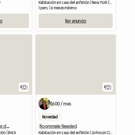
)
Habitación en casa del anfitrión | New York (10040) | 12 M2
1 pers. | 6 meses mínimo
io
Ver anuncio
Ver anunc
2
2
$600 / mes
Novedad
Se necesitan compañeros de habitación para compartir casa de 5 habitaciones
Roommate Needed
ión | Brick
Habitación en casa del anfitrión | Johnson City (13790)