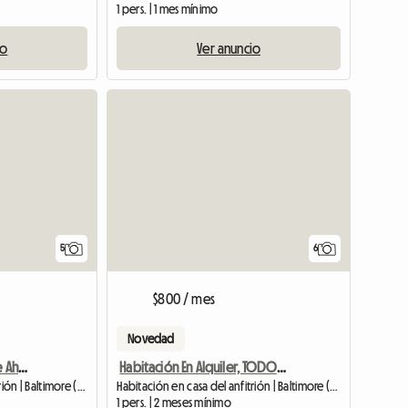
1 pers. | 1 mes mínimo
io
Ver anuncio
5
6
$800 / mes
Novedad
Habitación XL Disponible Ahora
Habitación En Alquiler, TODOS LOS SERVICIOS INCLUIDOS
Habitación en casa del anfitrión | Baltimore (21216)
Habitación en casa del anfitrión | Baltimore (21229)
1 pers. | 2 meses mínimo