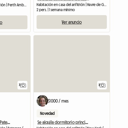
Habitación en casa del anfitrión | Havre de Grace
Habitación en casa del anfitrión | Perth Amboy (08861) | 150 M2
2 pers. | 1 semana mínimo
Ver anuncio
io
Ver anuncio
3
2
$1000 / mes
Novedad
Habitación a la renta en Paterson, New Jersey
Se alquila dormitorio principal