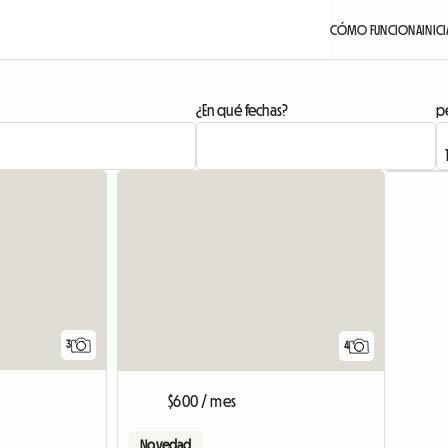
CÓMO FUNCIONA
INIC
¿En qué fechas?
pe
3
4
$600 / mes
Novedad