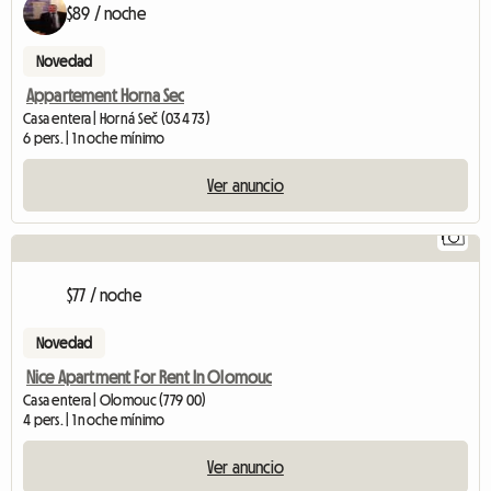
$89 / noche
Novedad
Appartement Horna Sec
Casa entera | Horná Seč (034 73)
6 pers. | 1 noche mínimo
Ver anuncio
1
$77 / noche
Novedad
Nice Apartment For Rent In Olomouc
Casa entera | Olomouc (779 00)
4 pers. | 1 noche mínimo
Ver anuncio