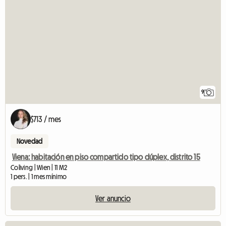
9
$713 / mes
Novedad
Viena: habitación en piso compartido tipo dúplex, distrito 15
Coliving | Wien | 11 M2
1 pers. | 1 mes mínimo
Ver anuncio