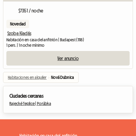
$7351 / noche
Novedad
Szoba Kiadás
Habitación en casa del anfitrión | Budapest (1118)
1 pers. | 1 noche mínimo
Ver anuncio
Habitaciones en alquiler
›
Nová Dubnica
Ciudades cercanas
Rajecké Teplice |
Porúbka
Habitación en casa del anfitrión