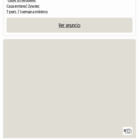
Casa entera | Zywiec
7 pers. | 1 semana mínimo
Ver anuncio
8