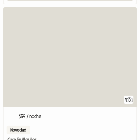
4
$59 / noche
Novedad
Casa En Alquiler