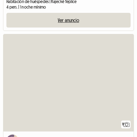
Habitación de huéspedes | Rajecké Teplice
4 pers. | 1 noche mínimo
Ver anuncio
11