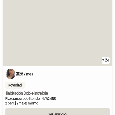
9
$1128 / mes
Novedad
Habitación Doble Increíble
Piso compartido | London (NW2 4NS)
2 pers. | 2 meses mínimo
Ver anuncio