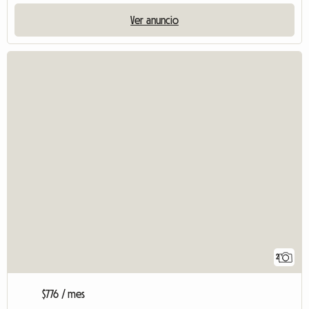
Ver anuncio
2
$776 / mes