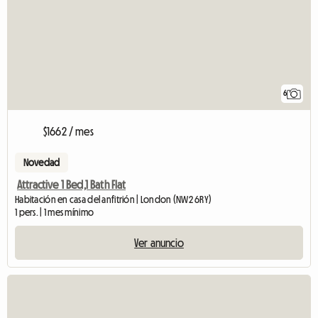
6
$1662 / mes
Novedad
Attractive 1 Bed,1 Bath Flat
Habitación en casa del anfitrión | London (NW2 6RY)
1 pers. | 1 mes mínimo
Ver anuncio