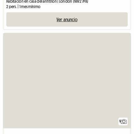
Habitación en casa del anfitrión | London (NW2 7PA)
2 pers. | 1 mes mínimo
Ver anuncio
5