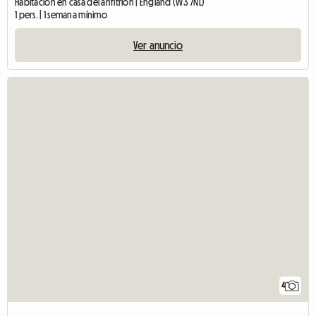
Habitación en casa del anfitrión | England (W3 7NL)
1 pers. | 1 semana mínimo
Ver anuncio
4