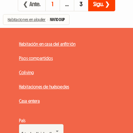
❮ Ante.
1
…
3
Sigu. ❯
Habitaciones en alquiler
›
NW10 0UP
Habitación en casa del anfitrión
Pisos compartidos
Coliving
Habitaciones de huéspedes
Casa entera
País