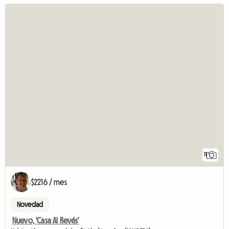
11
$2216 / mes
Novedad
Nuevo, 'Casa Al Revés'