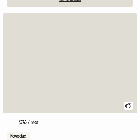
9
$776 / mes
Novedad