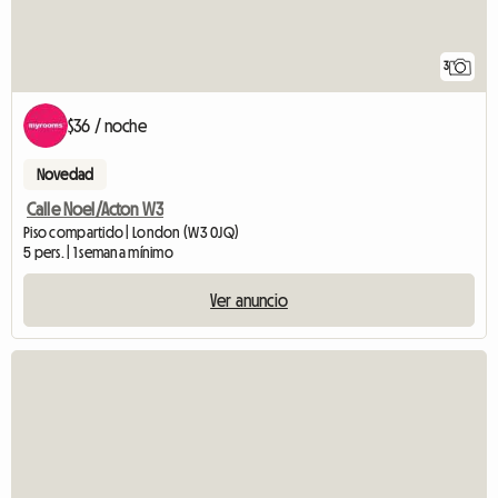
3
$36 / noche
Novedad
Calle Noel/Acton W3
Piso compartido | London (W3 0JQ)
5 pers. | 1 semana mínimo
Ver anuncio