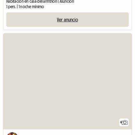
Habitación en casa del anfitrión | Asuncion
1 pers. | 1 noche mínimo
Ver anuncio
6