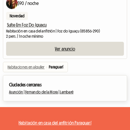
$90 / noche
Novedad
Suíte Em Foz Do Iguaçu
Habitación en casa del anfitrión | Foz do Iguaçu (85856-290)
2 pers. | 1 noche mínimo
Ver anuncio
Habitaciones en alquiler
›
Paraguarí
Ciudades cercanas
Asunción |
Fernando de la Mora |
Lambaré
Habitación en casa del anfitrión Paraguarí