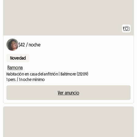
1
$42 / noche
Novedad
Ramona
Habitación en casa del anfitrión | Baltimore (21209)
1 pers. | 1 noche mínimo
Ver anuncio