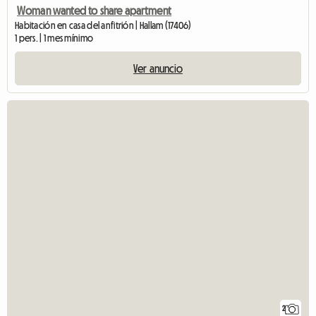
Woman wanted to share apartment
Habitación en casa del anfitrión | Hallam (17406)
1 pers. | 1 mes mínimo
Ver anuncio
2