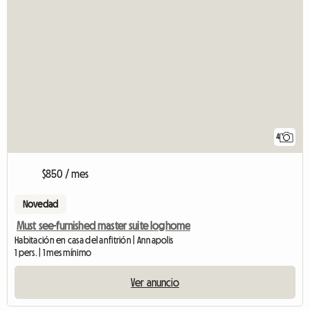
4
$850 / mes
Novedad
Must see-furnished master suite loghome
Habitación en casa del anfitrión | Annapolis
1 pers. | 1 mes mínimo
Ver anuncio