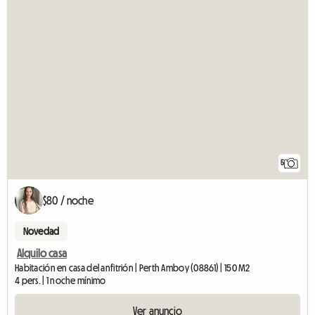
5
$80 / noche
Novedad
Alquilo casa
Habitación en casa del anfitrión | Perth Amboy (08861) | 150 M2
4 pers. | 1 noche mínimo
Ver anuncio