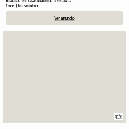
Habitación en casa del anfitrión | Secaucus
1 pers. | 1 mes mínimo
Ver anuncio
8