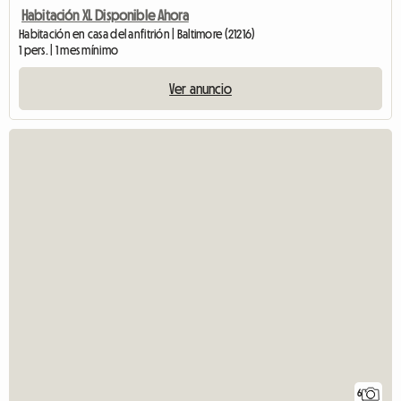
Habitación XL Disponible Ahora
Habitación en casa del anfitrión | Baltimore (21216)
1 pers. | 1 mes mínimo
Ver anuncio
6