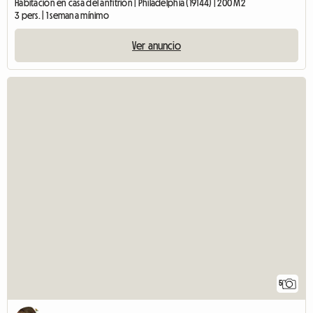
Habitación en casa del anfitrión | Philadelphia (19144) | 200 M2
3 pers. | 1 semana mínimo
Ver anuncio
5