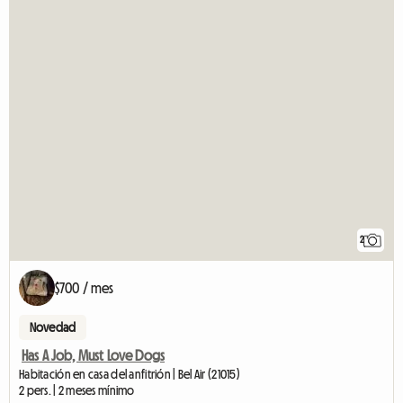
2
$700 / mes
Novedad
Has A Job, Must Love Dogs
Habitación en casa del anfitrión | Bel Air (21015)
2 pers. | 2 meses mínimo