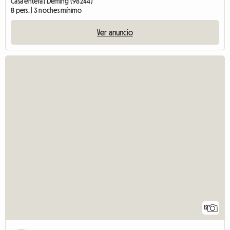
Casa entera | Deming (98244)
8 pers. | 3 noches mínimo
Ver anuncio
12