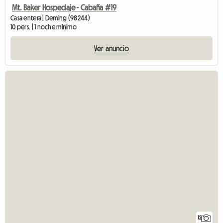
Mt. Baker Hospedaje - Cabaña #19
Casa entera | Deming (98244)
10 pers. | 1 noche mínimo
Ver anuncio
12