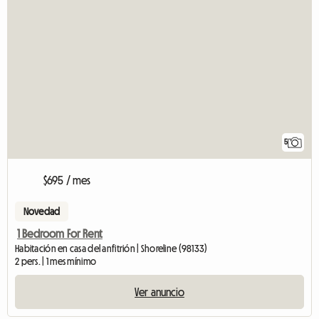
5
$695 / mes
Novedad
1 Bedroom For Rent
Habitación en casa del anfitrión | Shoreline (98133)
2 pers. | 1 mes mínimo
Ver anuncio