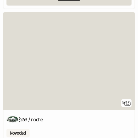
12
$269 / noche
Novedad