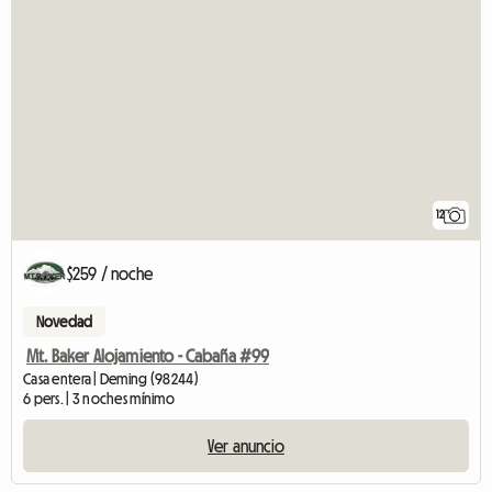
12
$259 / noche
Novedad
Mt. Baker Alojamiento - Cabaña #99
Casa entera | Deming (98244)
6 pers. | 3 noches mínimo
Ver anuncio