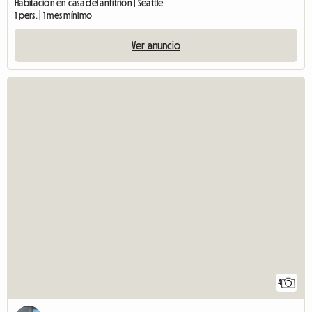
Habitación en casa del anfitrión | Seattle
1 pers. | 1 mes mínimo
Ver anuncio
4