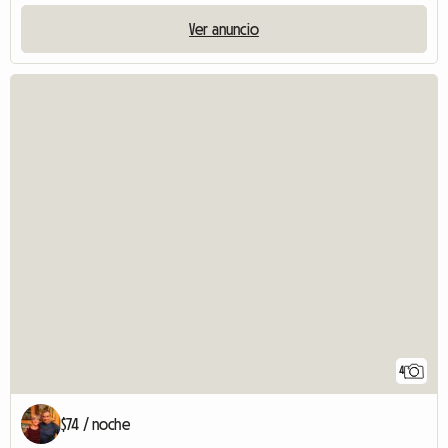
Ver anuncio
4
$74 / noche