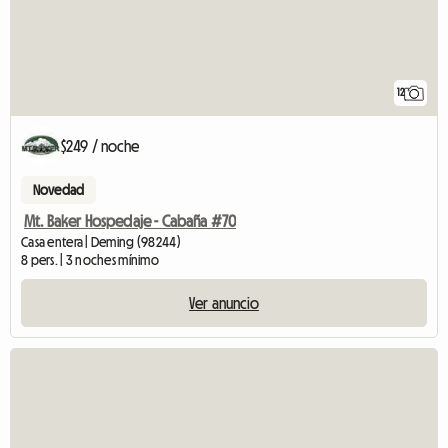
12
$249 / noche
Novedad
Mt. Baker Hospedaje - Cabaña #70
Casa entera | Deming (98244)
8 pers. | 3 noches mínimo
Ver anuncio