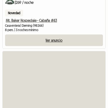
$269 / noche
Novedad
Mt. Baker Hospedaje - Cabaña #43
Casa entera | Deming (98244)
8 pers. | 3 noches mínimo
Ver anuncio