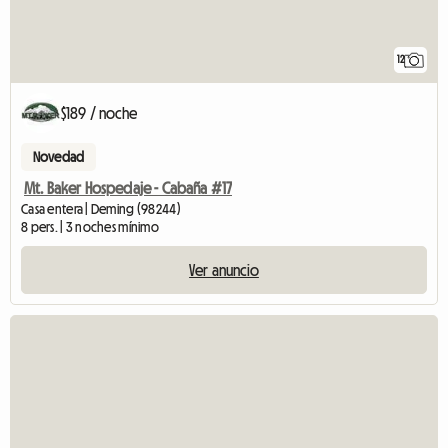
12
$189 / noche
Novedad
Mt. Baker Hospedaje - Cabaña #17
Casa entera | Deming (98244)
8 pers. | 3 noches mínimo
Ver anuncio