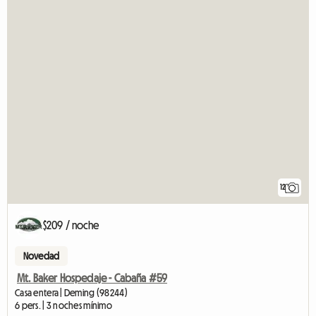
12
$209 / noche
Novedad
Mt. Baker Hospedaje - Cabaña #59
Casa entera | Deming (98244)
6 pers. | 3 noches mínimo