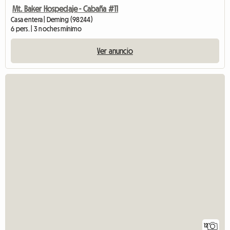
Mt. Baker Hospedaje - Cabaña #11
Casa entera | Deming (98244)
6 pers. | 3 noches mínimo
Ver anuncio
12