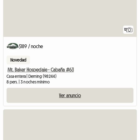
12
$189 / noche
Novedad
Mt. Baker Hospedaje - Cabaña #63
Casa entera | Deming (98244)
8 pers. | 3 noches mínimo
Ver anuncio