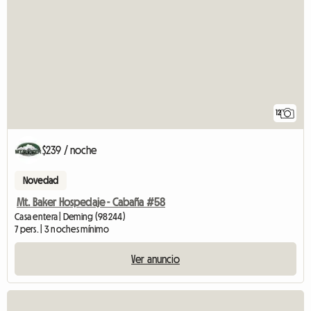
12
$239 / noche
Novedad
Mt. Baker Hospedaje - Cabaña #58
Casa entera | Deming (98244)
7 pers. | 3 noches mínimo
Ver anuncio