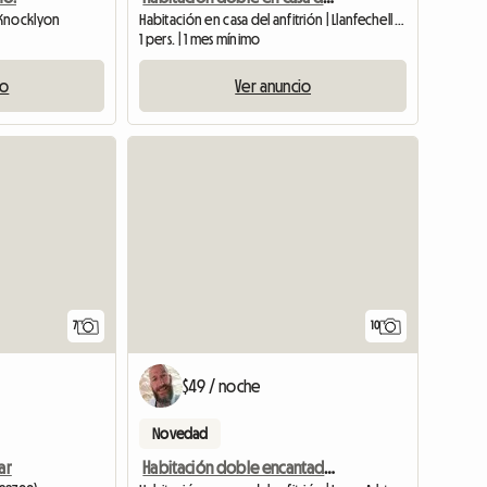
 Knocklyon
Habitación en casa del anfitrión | Llanfechell (LL68 0UF)
1 pers. | 1 mes mínimo
io
Ver anuncio
Ver anuncio
7
10
$49 / noche
Novedad
ar
Habitación doble encantadora y tranquila en un pueblo cerca de Bristol