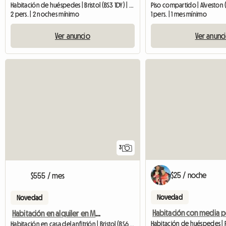
Habitación de huéspedes | Bristol (BS3 1DY) | 5 M2
Piso compartido | Alveston 
2 pers. | 2 noches mínimo
1 pers. | 1 mes mínimo
Ver anuncio
Ver anunc
3
$25 / noche
$555 / mes
Novedad
Novedad
Habitación en alquiler en Montpelier
Habitación de huéspedes | 
Habitación en casa del anfitrión | Bristol (BS6 5HX)