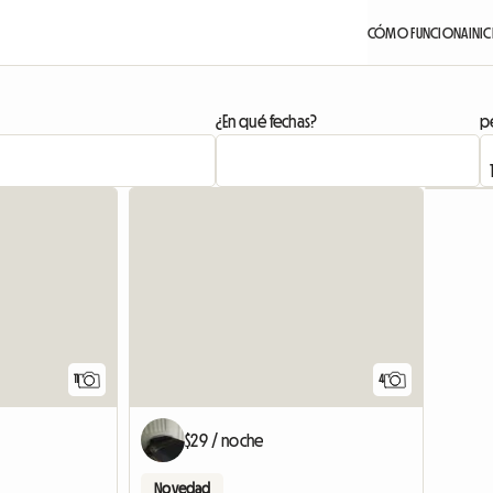
CÓMO FUNCIONA
INIC
¿En qué fechas?
pe
11
4
$29 / noche
Novedad