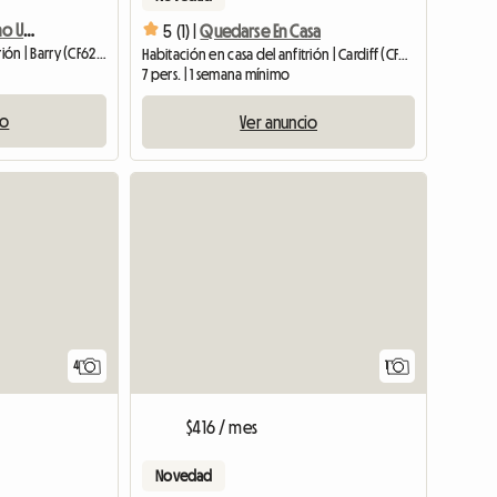
La Casa Blanca Barry Reino Unido
5 (1) |
Quedarse En Casa
Habitación en casa del anfitrión | Barry (CF62 8JB)
Habitación en casa del anfitrión | Cardiff (CF23 5LS)
7 pers. | 1 semana mínimo
io
Ver anuncio
Ver anun
4
1
$416 / mes
Novedad