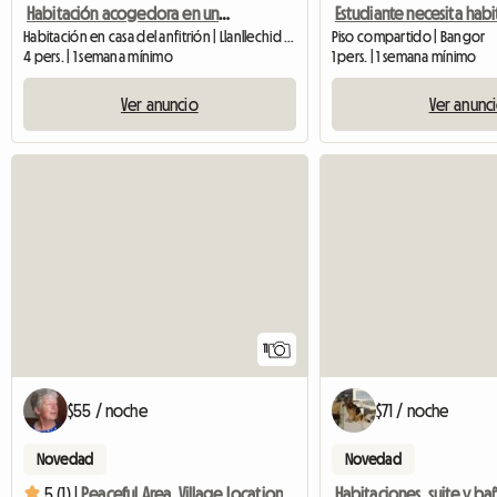
Habitación acogedora en una casa familiar tranquila
Habitación en casa del anfitrión | Llanllechid (LL57 3HF)
Piso compartido | Bangor
4 pers. | 1 semana mínimo
1 pers. | 1 semana mínimo
Ver anuncio
Ver anunc
11
$55 / noche
$71 / noche
Novedad
Novedad
Habitaciones, suite y ba
5 (1) |
Peaceful Area, Village Location