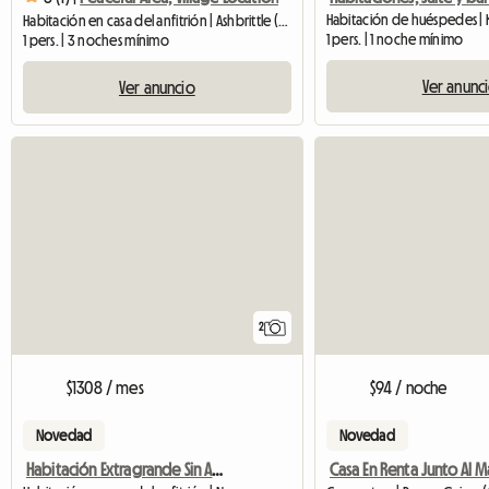
Habitación de huéspedes |
Habitación en casa del anfitrión | Ashbrittle (TA21 0LQ)
1 pers. | 1 noche mínimo
1 pers. | 3 noches mínimo
Ver anunc
Ver anuncio
2
$1308 / mes
$94 / noche
Novedad
Novedad
Habitación Extragrande Sin Amueblar Disponible En El Centro De La Ciudad De Naas
Casa En Renta Junto Al M