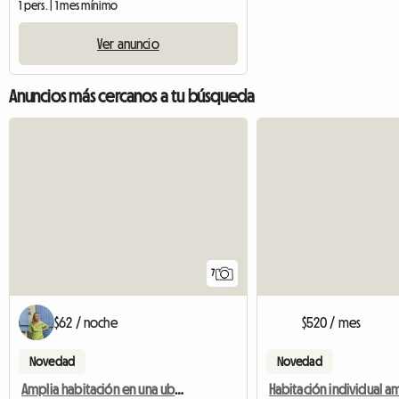
1 pers. | 1 mes mínimo
Ver anuncio
Anuncios más cercanos a tu búsqueda
7
$62 / noche
$520 / mes
Novedad
Novedad
Amplia habitación en una ubicación fantástica, Bristol centro