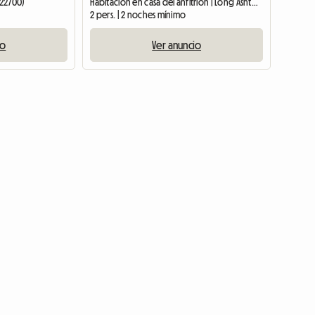
(22700)
Habitación en casa del anfitrión | Long Ashton (BS41 9FE)
2 pers. | 2 noches mínimo
io
Ver anuncio