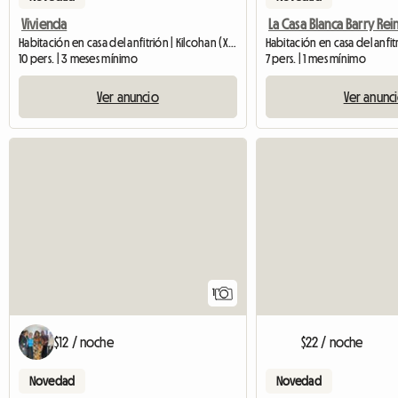
Vivienda
Habitación en casa del anfitrión | Kilcohan (X91 T9PE) | 60 M2
10 pers. | 3 meses mínimo
7 pers. | 1 mes mínimo
Ver anuncio
Ver anunc
Ver anuncio
1
$12 / noche
$22 / noche
Novedad
Novedad