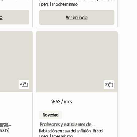
1 pers. | 1 noche mínimo
io
Ver anuncio
4
3
$562 / mes
Novedad
Habitación en alquiler - larga temporada
Profesores y estudiantes de posgrado son bienvenidos
S5 8TY)
Habitación en casa del anfitrión | Bristol
1 pers. | 1 mes mínimo