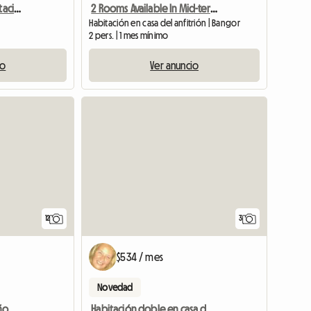
Estudiante necesita habitación en residencias privadas
2 Rooms Available In Mid-terraced Home
Habitación en casa del anfitrión | Bangor
2 pers. | 1 mes mínimo
io
Ver anuncio
12
3
$534 / mes
Novedad
ño.
Habitación doble en casa de campo cerca de Cemaes.