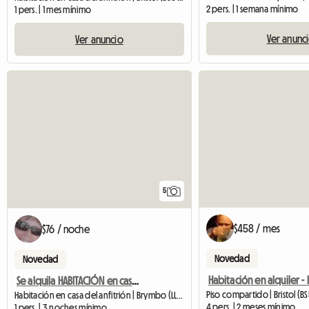
2 pers. | 1 semana mínimo
1 pers. | 1 mes mínimo
Ver anunc
Ver anuncio
5
$458 / mes
$76 / noche
Novedad
Novedad
Se alquila HABITACIÓN en casa encantadora, RURAL PERO CERCA DE LA CARRETERA PRINCIPAL
Piso compartido | Bristol (B
Habitación en casa del anfitrión | Brymbo (LL14 3TJ)
4 pers. | 2 meses mínimo
1 pers. | 3 noches mínimo