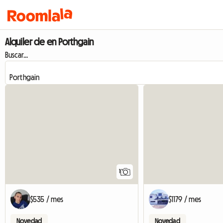
Alquiler de en Porthgain
Buscar...
Ver anuncio
1
$535 / mes
$1179 / mes
Novedad
Novedad