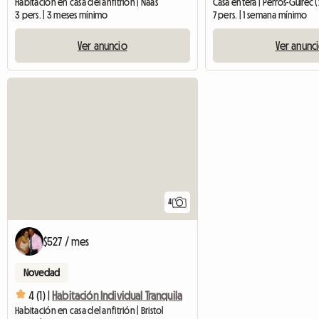
Habitación en casa del anfitrión | Naas
Casa entera | Perros-Guirec 
3 pers. | 3 meses mínimo
7 pers. | 1 semana mínimo
Ver anuncio
Ver anunc
4
$527 / mes
Novedad
4 (1) |
Habitación Individual Tranquila
Habitación en casa del anfitrión | Bristol