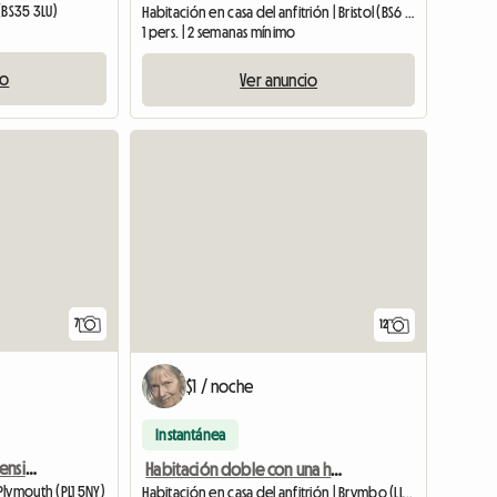
(BS35 3LU)
Habitación en casa del anfitrión | Bristol (BS6 5NA)
1 pers. | 2 semanas mínimo
io
Ver anuncio
Ver anuncio
7
12
$1 / noche
Instantánea
Habitación con media pensión en familia anfitriona
Habitación doble con una hermosa vista a Wrexham
Plymouth (PL1 5NY)
Habitación en casa del anfitrión | Brymbo (LL11 5UT) | 4 M2