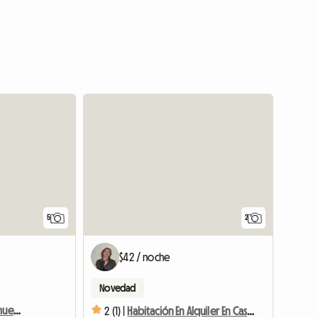
5
2
$42 / noche
Novedad
Habitación individual amueblada. Disponible de inmediato.
2 (1) |
Habitación En Alquiler En Casa Compartida