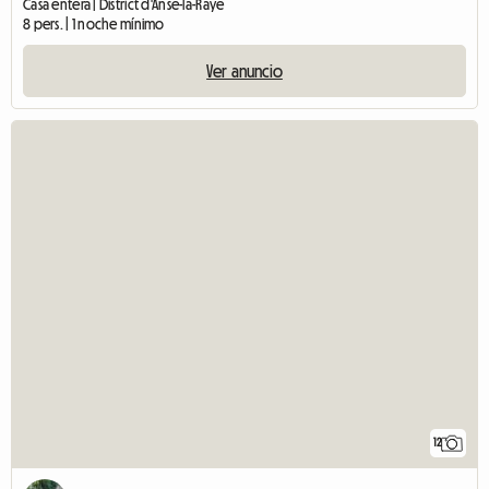
Casa entera | District d'Anse-la-Raye
8 pers. | 1 noche mínimo
Ver anuncio
12