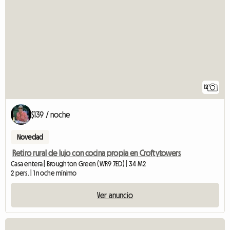
12
$139 / noche
Novedad
Retiro rural de lujo con cocina propia en Croftytowers
Casa entera | Broughton Green (WR9 7ED) | 34 M2
2 pers. | 1 noche mínimo
Ver anuncio