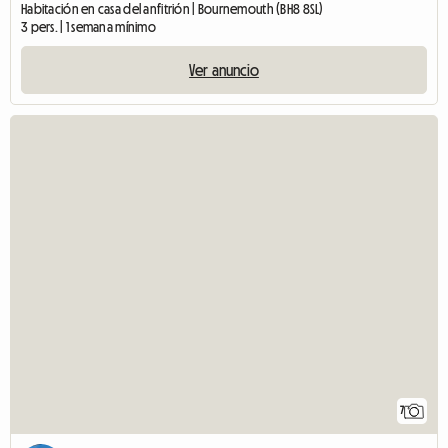
Habitación en casa del anfitrión | Bournemouth (BH8 8SL)
3 pers. | 1 semana mínimo
Ver anuncio
7