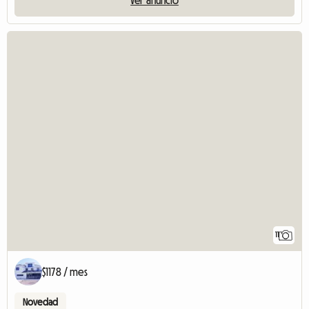
11
$1178 / mes
Novedad