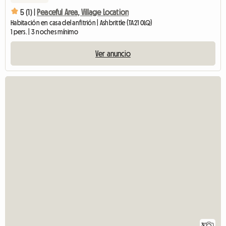
5 (1) |
Peaceful Area, Village Location
Habitación en casa del anfitrión | Ashbrittle (TA21 0LQ)
1 pers. | 3 noches mínimo
Ver anuncio
3