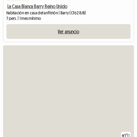
La Casa Blanca Barry Reino Unido
Habitación en casa del anfitrión | Barry (CF62 8JB)
7 pers. | 1 mes mínimo
Ver anuncio
6