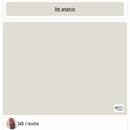
Ver anuncio
10
$48 / noche