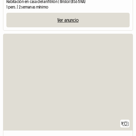
Habitación en casa del anfitrión | Bristol (BS6 5NA)
1 pers. | 2 semanas mínimo
Ver anuncio
3