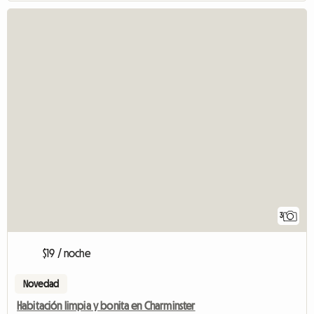
3
$19 / noche
Novedad
Habitación limpia y bonita en Charminster