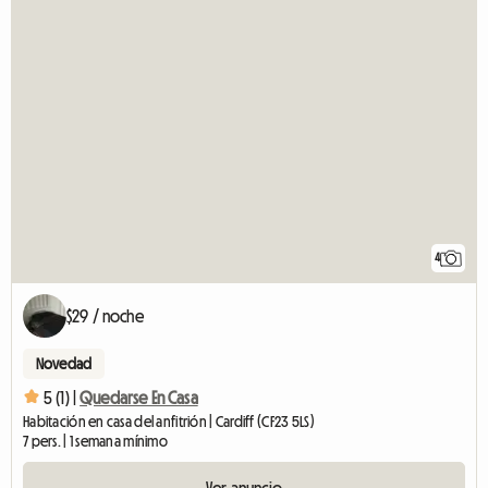
4
$29 / noche
Novedad
5 (1) |
Quedarse En Casa
Habitación en casa del anfitrión | Cardiff (CF23 5LS)
7 pers. | 1 semana mínimo
Ver anuncio