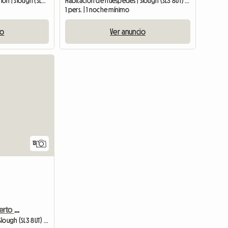
Habitación en casa del anfitrión | Slough (SL3 8UT)
Habitación de huéspedes | Slough (SL3 8UT) | 25 M2
1 pers. | 1 noche mínimo
io
Ver anuncio
13
HOTEL BOUTIQUE Aeropuerto de Heathrow Habitación Doble Ejecutiva PARKING GRATUITO
Habitación de huéspedes | Slough (SL3 8UT) | 25 M2