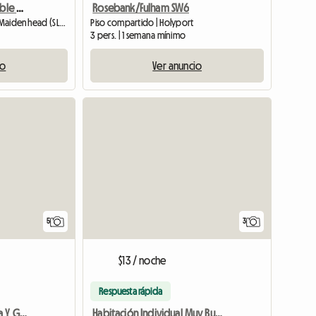
Se alquila habitación doble para mujer
Rosebank/Fulham SW6
Habitación de huéspedes | Maidenhead (SL6 3XU) | 20 M2
Piso compartido | Holyport
3 pers. | 1 semana mínimo
io
Ver anuncio
5
3
$13 / noche
Respuesta rápida
Gran Baño Hermosa Casa Y Gente
Habitación Individual Muy Buen Tamaño Cerca De Newbury