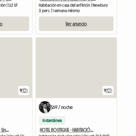
ón | SL2 1JT
Habitación en casa del anfitrión | Newbury
3 pers. | 1 semana mínimo
io
Ver anuncio
12
12
$69 / noche
Instantánea
Business Class Concierge Single Room - House Hotel Room With
HOTEL BOUTIQUE - HABITACIÓN INDIVIDUAL ESTACIONAMIENTO GRATUITO