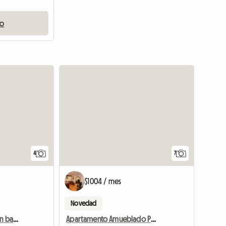
io
Ver anuncio
4
7
$1004 / mes
Novedad
Habitación individual con baño privado y calefacción por suelo radiante -nueva
Apartamento Amueblado Para Alquilar Cerca De Farnham