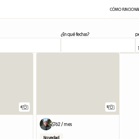
CÓMO FUNCIONA
¿En qué fechas?
pe
6
5
$762 / mes
Novedad