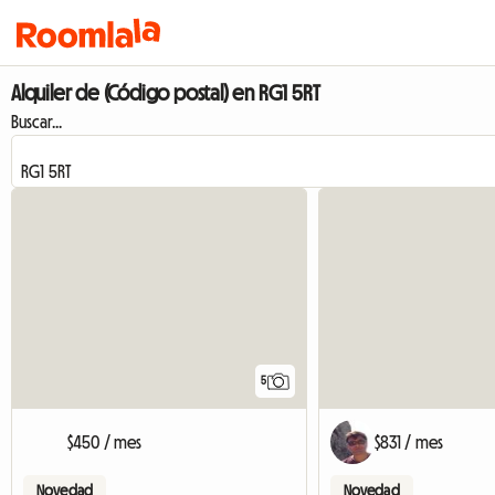
Alquiler de (Código postal) en RG1 5RT
Buscar...
5
$450 / mes
$831 / mes
Novedad
Novedad