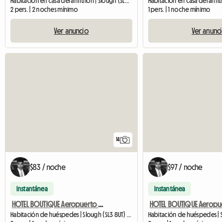
Habitación en casa del anfitrión | Slough (SL3 7GY) | 20 M2
2 pers. | 2 noches mínimo
1 pers. | 1 noche mínimo
Ver anuncio
Ver anunc
14
$83 / noche
$97 / noche
Instantánea
Instantánea
HOTEL BOUTIQUE Aeropuerto de Heathrow - HABITACIÓN DOBLE PARKING GRATUITO
Habitación de huéspedes | Slough (SL3 8UT) | 25 M2