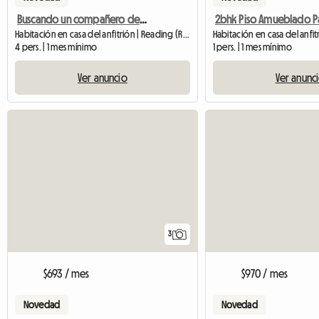
Buscando un compañero de piso
Habitación en casa del anfitrión | Reading (RG2 0EL)
4 pers. | 1 mes mínimo
1 pers. | 1 mes mínimo
Ver anuncio
Ver anunc
3
$693 / mes
$970 / mes
Novedad
Novedad