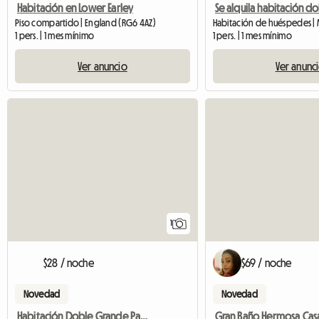
Habitación en Lower Earley
Piso compartido | England (RG6 4AZ)
1 pers. | 1 mes mínimo
1 pers. | 1 mes mínimo
Ver anuncio
Ver anunc
Ver anuncio
1
$28 / noche
$69 / noche
Novedad
Novedad
Habitación Doble Grande Para Alquilar