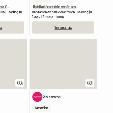
2bhk Piso Amueblado Para Compartir Lectura, Reino Unido
Habitación doble recién amueblada
Habitación en casa del anfitrión | Reading (RG1 7DD)
Habitación en casa del anfitrión | Reading (RG2 7RP)
1 pers. | 2 meses mínimo
io
Ver anuncio
Ver anuncio
4
4
$46 / noche
Novedad