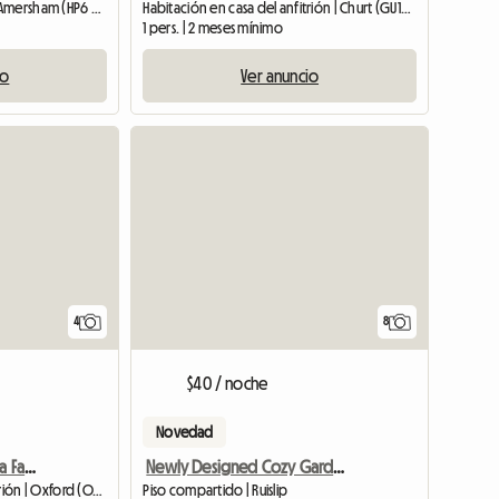
Habitación de huéspedes | Amersham (HP6 6NP) | 10 M2
Habitación en casa del anfitrión | Churt (GU10 2JN)
1 pers. | 2 meses mínimo
io
Ver anuncio
4
8
$40 / noche
Novedad
Bonita Habitacion En Casa Familiar
Newly Designed Cozy Garden Room
Habitación en casa del anfitrión | Oxford (OX1 4QB)
Piso compartido | Ruislip