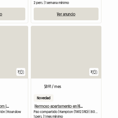
2 pers. | 1 semana mínimo
io
Ver anuncio
7
3
$891 / mes
Novedad
A Very Large Double Room In A Flat, Well Furnished.
Hermoso apartamento en Highgate, con una señora.
trión | Hounslow
Piso compartido | Hampton (TW12 3RD) | 80 M2
1 pers. | 1 mes mínimo