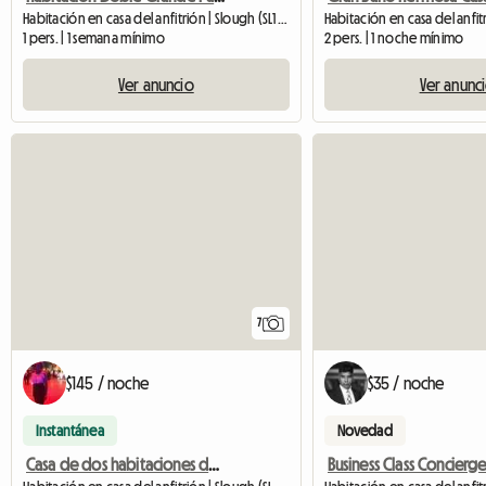
Habitación en casa del anfitrión | Slough (SL1 5LX)
Habitación en casa del anfitri
1 pers. | 1 semana mínimo
2 pers. | 1 noche mínimo
Ver anuncio
Ver anunc
7
$145 / noche
$35 / noche
Instantánea
Novedad
Casa de dos habitaciones dobles con dos baños, acceso propio al jardín.