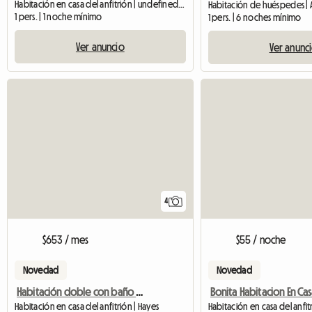
Habitación en casa del anfitrión | undefined (GU22 9BQ)
1 pers. | 1 noche mínimo
1 pers. | 6 noches mínimo
Ver anuncio
Ver anunc
4
$653 / mes
$55 / noche
Novedad
Novedad
Habitación doble con baño privado
Habitación en casa del anfitrión | Hayes