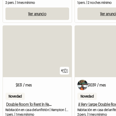
2 pers. | 1 mes mínimo
1 pers. | 2 noches mínimo
Ver anuncio
Ver anunc
4
$831 / mes
$1039 / mes
Novedad
Novedad
Double Room To Rent In Hampton Middlesex
Habitación en casa del anfitrión | Hampton (TW12 3NZ)
Habitación en casa del anfi
1 pers. | 1 mes mínimo
2 pers. | 1 mes mínimo