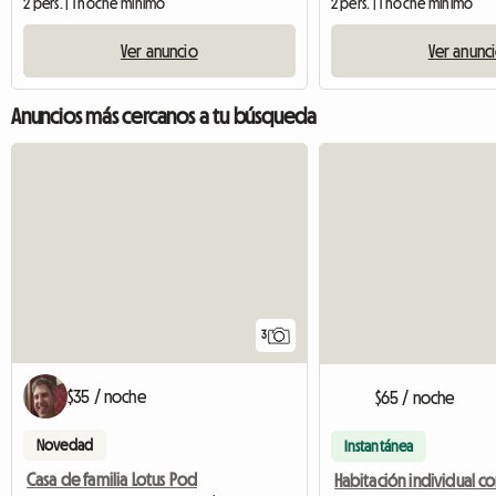
2 pers. | 1 noche mínimo
2 pers. | 1 noche mínimo
Ver anuncio
Ver anunc
Anuncios más cercanos a tu búsqueda
3
$35 / noche
$65 / noche
Novedad
Instantánea
Casa de familia Lotus Pod