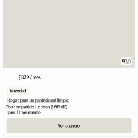
10
$1039 / mes
Novedad
Hogar para un profesional limpio
Piso compartido | London (SW19 6LE)
1 pers. | 1 mes mínimo
Ver anuncio