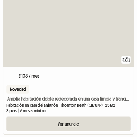
7
$1108 / mes
Novedad
Amplia habitación doble redecorada en una casa limpia y tranquila.
Habitación en casa del anfitrión | Thornton Heath (CR7 8NP) | 25 M2
3 pers. | 6 meses mínimo
Ver anuncio