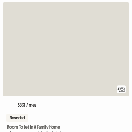
4
$831 / mes
Novedad
Room To Let In A Family Home