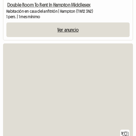
Double Room To Rent In Hampton Middlesex
Habitación en casa del anfitrión | Hampton (TW12 3NZ)
1 pers. | 1 mes mínimo
Ver anuncio
3