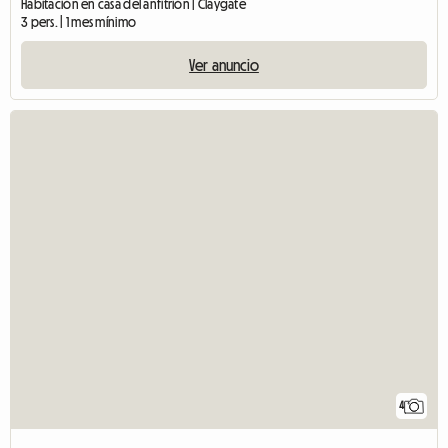
Habitación en casa del anfitrión | Claygate
3 pers. | 1 mes mínimo
Ver anuncio
4