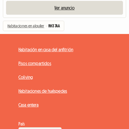
Ver anuncio
Habitaciones en alquiler
›
RH3 7AA
Habitación en casa del anfitrión
Pisos compartidos
Coliving
Habitaciones de huéspedes
Casa entera
País