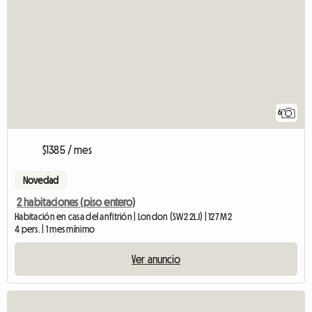
6
$1385 / mes
Novedad
2 habitaciones (piso entero)
Habitación en casa del anfitrión | London (SW2 2LJ) | 127 M2
4 pers. | 1 mes mínimo
Ver anuncio