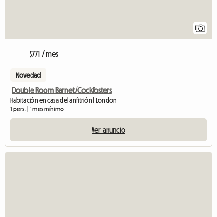
1
$771 / mes
Novedad
Double Room Barnet/Cockfosters
Habitación en casa del anfitrión | London
1 pers. | 1 mes mínimo
Ver anuncio