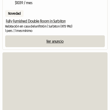
$1039 / mes
Novedad
Fully Furnished Double Room in Surbiton
Habitación en casa del anfitrión | Surbiton (KT5 9NJ)
1 pers. | 1 mes mínimo
Ver anuncio
V