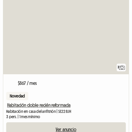
3
$867 / mes
Novedad
Habitación doble recién reformada
Habitación en casa del anfitrión | SE22 8JH
3 pers. | 1 mes mínimo
Ver anuncio