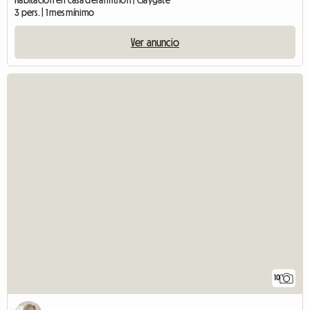
Habitación en casa del anfitrión | Claygate
3 pers. | 1 mes mínimo
Ver anuncio
10