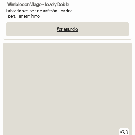
Wimbledon Vilage - Lovely Doble
Habitación en casa del anfitrión | London
1 pers. | 1 mes mínimo
Ver anuncio
6