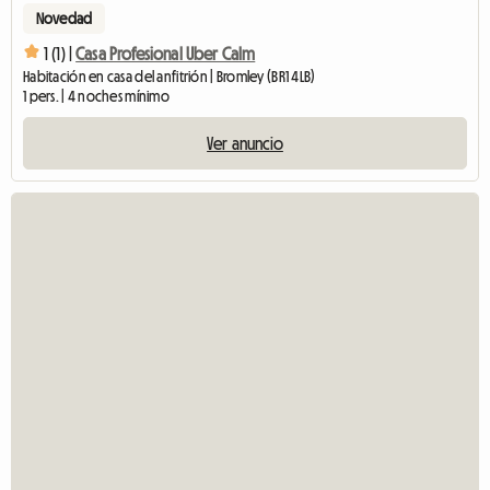
Novedad
1 (1) |
Casa Profesional Uber Calm
Habitación en casa del anfitrión | Bromley (BR1 4LB)
1 pers. | 4 noches mínimo
Ver anuncio
V