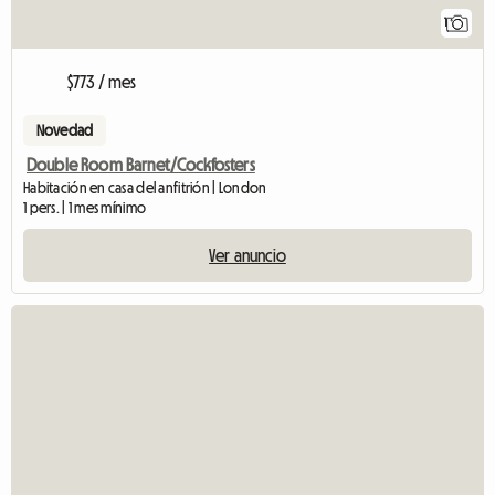
1
$773 / mes
Novedad
Double Room Barnet/Cockfosters
Habitación en casa del anfitrión | London
1 pers. | 1 mes mínimo
Ver anuncio