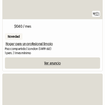
10
$1040 / mes
Novedad
Hogar para un profesional limpio
Piso compartido | London (SW19 6LE)
1 pers. | 1 mes mínimo
Ver anuncio