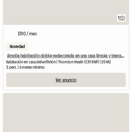
7
$1110 / mes
Novedad
Amplia habitación doble redecorada en una casa limpia y tranquila.
Habitación en casa del anfitrión | Thornton Heath (CR7 8NP) | 25 M2
3 pers. | 6 meses mínimo
Ver anuncio