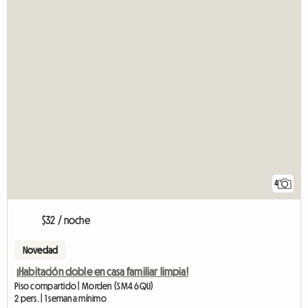
4
$32 / noche
Novedad
¡Habitación doble en casa familiar limpia!
Piso compartido | Morden (SM4 6QU)
2 pers. | 1 semana mínimo