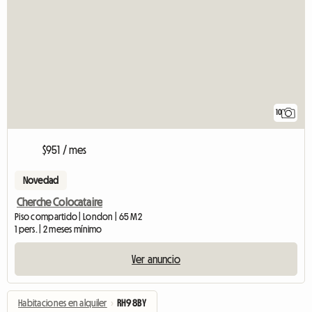
10
$951 / mes
Novedad
Cherche Colocataire
Piso compartido | London | 65 M2
1 pers. | 2 meses mínimo
Ver anuncio
Habitaciones en alquiler
›
RH9 8BY