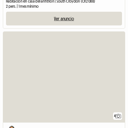
Habitación en casa del anfitrión | South Croydon (CR2 0BB)
2 pers. | 1 mes mínimo
Ver anuncio
4