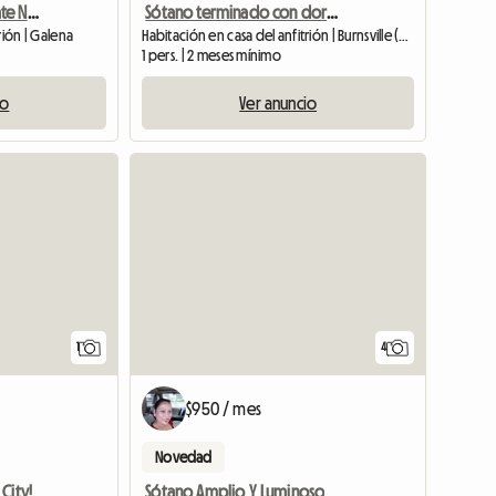
Galena Rental, Roommate Needed Asap
Sótano terminado con dormitorio/baño.
rión | Galena
Habitación en casa del anfitrión | Burnsville (55306)
1 pers. | 2 meses mínimo
io
Ver anuncio
Ver anuncio
1
4
$950 / mes
Novedad
City!
Sótano Amplio Y Luminoso