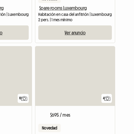
rg
Spare rooms Luxembourg
trión | Luxembourg
Habitación en casa del anfitrión | Luxembourg
2 pers. | 1 mes mínimo
io
Ver anuncio
Ver anuncio
10
4
$695 / mes
Novedad