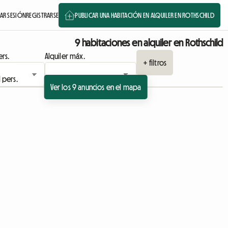
IAR SESIÓN
REGISTRARSE
PUBLICAR UNA HABITACIÓN EN ALQUILER EN ROTHSCHILD
9 habitaciones en alquiler en Rothschild
rs.
Alquiler máx.
+ filtros
Ver los 9 anuncios en el mapa
io
cio