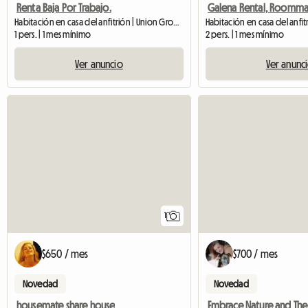
Renta Baja Por Trabajo.
Habitación en casa del anfitrión | Union Grove (53182)
Habitación en casa del anfit
1 pers. | 1 mes mínimo
2 pers. | 1 mes mínimo
Ver anuncio
Ver anunc
Ver anuncio
1
$650 / mes
$700 / mes
Novedad
Novedad
housemate share house
Embrace Nature and The 