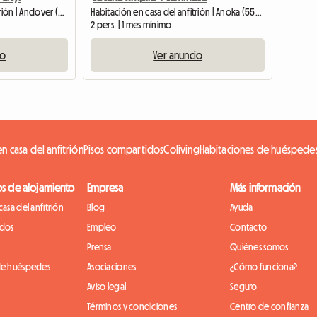
Habitación en casa del anfitrión | Andover (55304)
Habitación en casa del anfitrión | Anoka (55303)
2 pers. | 1 mes mínimo
io
Ver anuncio
n casa del anfitrión
Pisos compartidos
Coliving
Habitaciones de huéspede
os de alojamiento
Empresa
Más información
casa del anfitrión
Blog
Ayuda
idos
Empleo
Contacto
Prensa
Quiénes somos
de huéspedes
Asociaciones
¿Cómo funciona?
Aviso legal
Seguro
Términos y condiciones
Centro de confianza