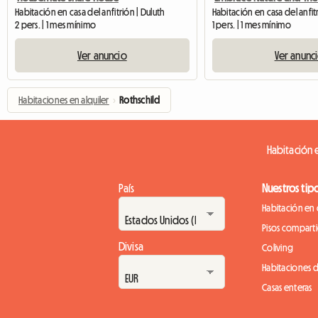
Habitación en casa del anfitrión | Duluth
2 pers. | 1 mes mínimo
1 pers. | 1 mes mínimo
Ver anuncio
Ver anunc
Habitaciones en alquiler
›
Rothschild
Habitación e
País
Nuestros tip
Habitación en 
Pisos compart
Divisa
Coliving
Habitaciones 
Casas enteras