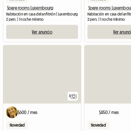
Spare rooms Luxembourg
Spare rooms Luxembou
Habitación en casa del anfitrión | Luxembourg
Habitación en casa del anfi
2 pers. | 1 noche mínimo
2 pers. | 1 noche mínimo
Ver anuncio
Ver anunc
3
$600 / mes
$450 / mes
Novedad
Novedad