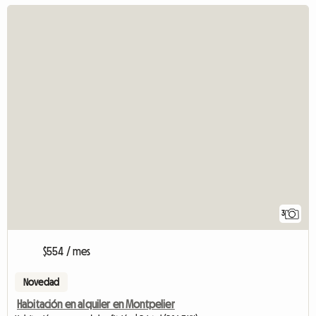
3
$554 / mes
Novedad
Habitación en alquiler en Montpelier