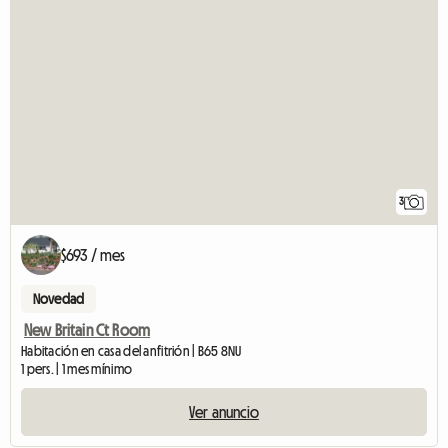
3
$693 / mes
Novedad
New Britain Ct Room
Habitación en casa del anfitrión | B65 8NU
1 pers. | 1 mes mínimo
Ver anuncio