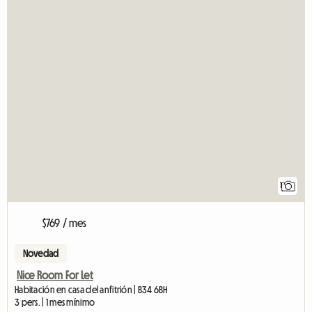
1
$769 / mes
Novedad
Nice Room For Let
Habitación en casa del anfitrión | B34 6BH
3 pers. | 1 mes mínimo