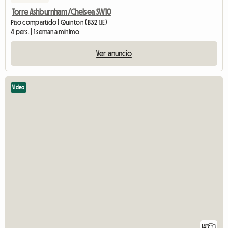
Torre Ashburnham/Chelsea SW10
Piso compartido | Quinton (B32 1JE)
4 pers. | 1 semana mínimo
Ver anuncio
Video
14