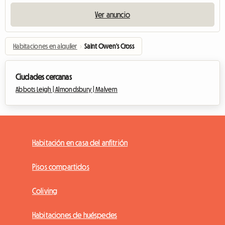
Ver anuncio
Habitaciones en alquiler
›
Saint Owen's Cross
Ciudades cercanas
Abbots Leigh |
Almondsbury |
Malvern
Habitación en casa del anfitrión
Pisos compartidos
Coliving
Habitaciones de huéspedes