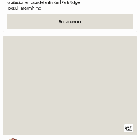
Habitación en casa del anfitrión | Park Ridge
1 pers. | 1 mes mínimo
Ver anuncio
2