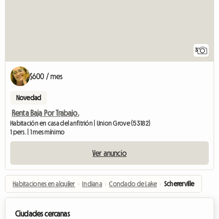
3
$600 / mes
Novedad
Renta Baja Por Trabajo.
Habitación en casa del anfitrión | Union Grove (53182)
1 pers. | 1 mes mínimo
Ver anuncio
Habitaciones en alquiler
›
Indiana
›
Condado de Lake
›
Schererville
Ciudades cercanas