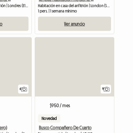
Habitación en casa del anfitrión | Londres (E14 8NN)
Habitación en casa del anfitrión | London (SW9 7EZ) | 30 M2
1 pers. | 1 semana mínimo
io
Ver anuncio
6
9
$950 / mes
Novedad
ero)
Busco Compañero De Cuarto