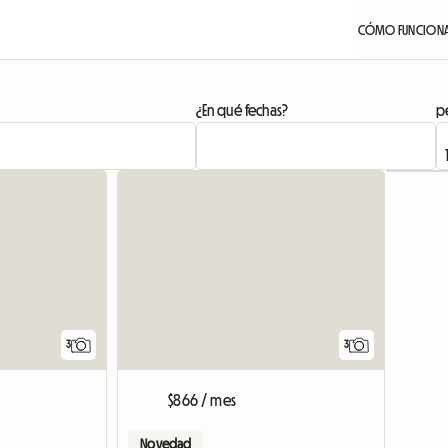
CÓMO FUNCION
¿En qué fechas?
pe
3
3
$866 / mes
Novedad