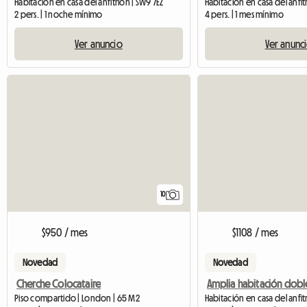
Habitación en casa del anfitrión | SW9 7EZ
2 pers. | 1 noche mínimo
4 pers. | 1 mes mínimo
Ver anuncio
Ver anunc
10
$950 / mes
$1108 / mes
Novedad
Novedad
Cherche Colocataire
Piso compartido | London | 65 M2