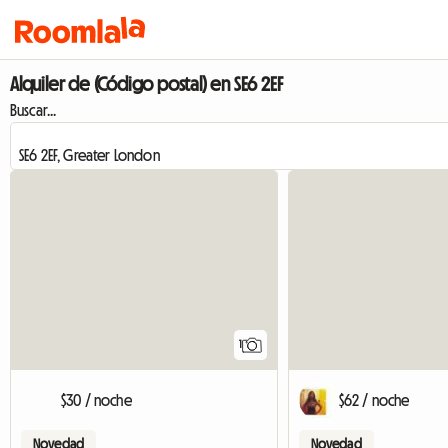
Alquiler de (Código postal) en SE6 2EF
Buscar...
Ver anuncio
1
$30 / noche
$62 / noche
Novedad
Novedad