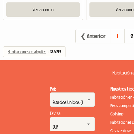
Ver anuncio
Ver anunc
❮ Anterior
1
2
Habitaciones en alquiler
›
SE6 2EF
Habitación e
País
Nuestros tip
Habitación en 
Pisos compart
Divisa
Coliving
Habitaciones 
Casas enteras