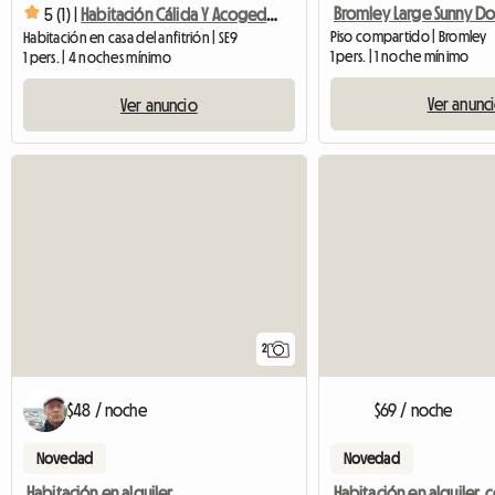
5 (1) |
Habitación Cálida Y Acogedora. 20 Minutos Del Centro De Londres
Piso compartido | Bromley
Habitación en casa del anfitrión | SE9
1 pers. | 1 noche mínimo
1 pers. | 4 noches mínimo
Ver anunc
Ver anuncio
2
$48 / noche
$69 / noche
Novedad
Novedad
Habitación en alquiler