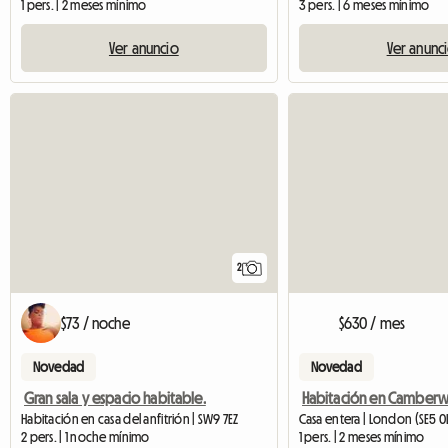
1 pers. | 2 meses mínimo
3 pers. | 6 meses mínimo
Ver anuncio
Ver anunc
2
$73 / noche
$630 / mes
Novedad
Novedad
Gran sala y espacio habitable.
Habitación en casa del anfitrión | SW9 7EZ
Casa entera | London (SE5 0L
2 pers. | 1 noche mínimo
1 pers. | 2 meses mínimo