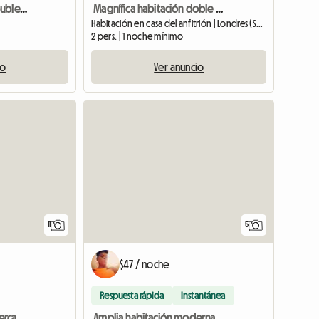
Bromley Large Sunny Double Room,
Magnífica habitación doble en alquiler
Habitación en casa del anfitrión | Londres (SE10 9EQ)
2 pers. | 1 noche mínimo
io
Ver anuncio
Ver anuncio
11
5
$47 / noche
Respuesta rápida
Instantánea
Habitación en alquiler, cerca de Canary Wharf
Amplia habitación moderna amueblada en alquiler