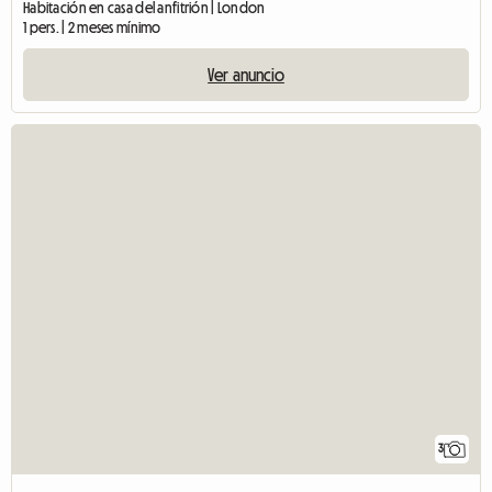
Habitación en casa del anfitrión | London
1 pers. | 2 meses mínimo
Ver anuncio
3