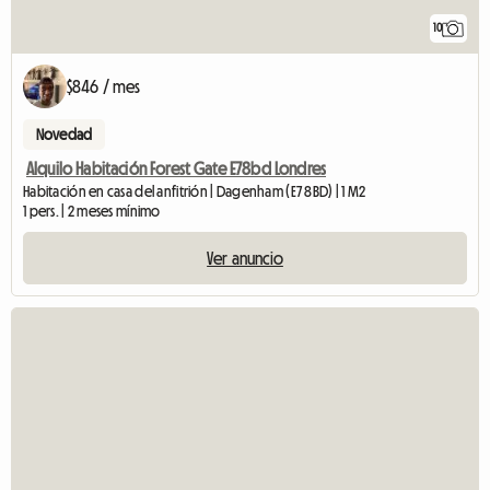
10
$846 / mes
Novedad
Alquilo Habitación Forest Gate E78bd Londres
Habitación en casa del anfitrión | Dagenham (E7 8BD) | 1 M2
1 pers. | 2 meses mínimo
Ver anuncio