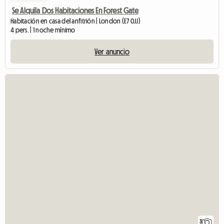
Se Alquila Dos Habitaciones En Forest Gate
Habitación en casa del anfitrión | London (E7 0JJ)
4 pers. | 1 noche mínimo
Ver anuncio
3