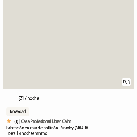
1
$31 / noche
Novedad
1 (1) |
Casa Profesional Uber Calm
Habitación en casa del anfitrión | Bromley (BR1 4LB)
1 pers. | 4 noches mínimo