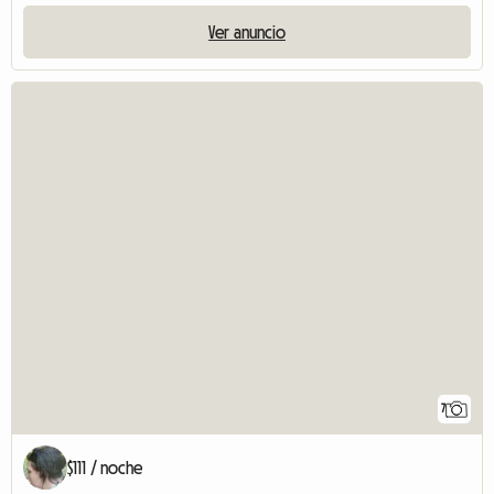
Ver anuncio
7
$111 / noche