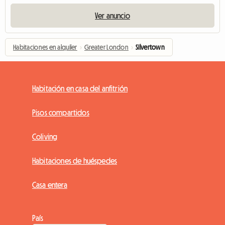
Ver anuncio
Habitaciones en alquiler
›
Greater London
›
Silvertown
Habitación en casa del anfitrión
Pisos compartidos
Coliving
Habitaciones de huéspedes
Casa entera
País