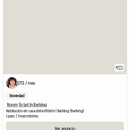
4
$713 / mes
Novedad
Room To Let In Barking
Habitación en casa del anfitrión | Barking (Barking)
1 pers. | 1 mes mínimo
Ver anuncio