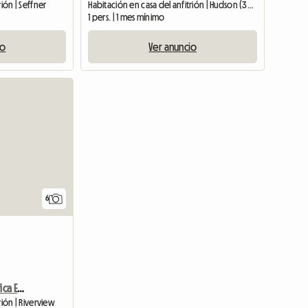
rión | Seffner
Habitación en casa del anfitrión | Hudson (34669)
1 pers. | 1 mes mínimo
io
Ver anuncio
Ver anuncio
6
Dormitorio En Casa Pacífica En 55 Plus Mfg Community
rión | Riverview