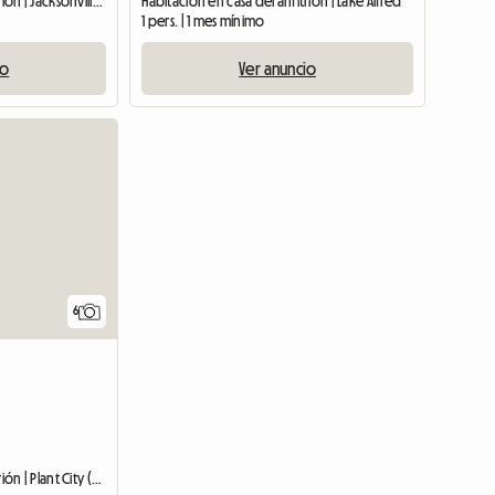
Habitación en casa del anfitrión | Jacksonville (32246)
Habitación en casa del anfitrión | Lake Alfred
1 pers. | 1 mes mínimo
io
Ver anuncio
Ver anuncio
6
Habitación en casa del anfitrión | Plant City (33566)