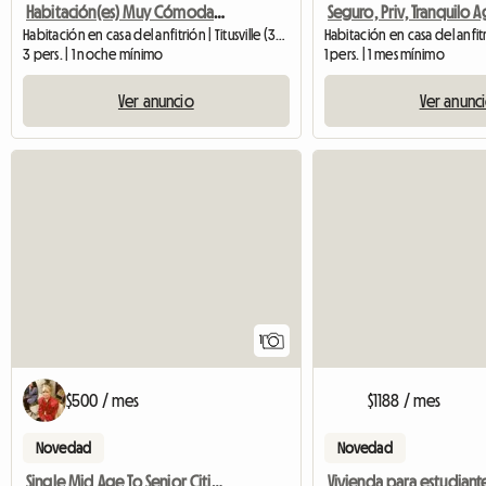
Habitación(es) Muy Cómoda(s) En Casa Completamente Renovada
Habitación en casa del anfitrión | Titusville (32780)
Habitación en casa del anfit
3 pers. | 1 noche mínimo
1 pers. | 1 mes mínimo
Ver anuncio
Ver anunc
Ver anuncio
1
$500 / mes
$1188 / mes
Novedad
Novedad
Single Mid Age To Senior Citizen Roomate Wanted