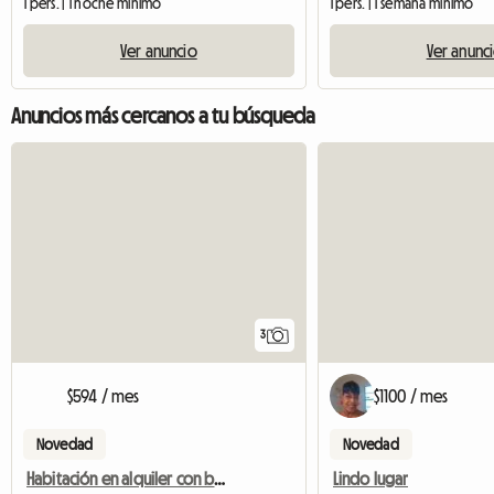
1 pers. | 1 noche mínimo
1 pers. | 1 semana mínimo
Ver anuncio
Ver anunc
Anuncios más cercanos a tu búsqueda
3
$594 / mes
$1100 / mes
Novedad
Novedad
Habitación en alquiler con baño privado
Lindo lugar