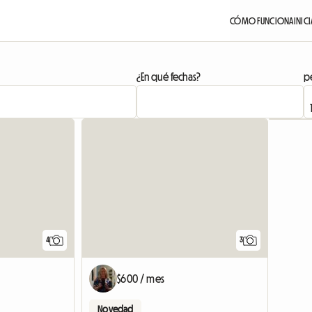
CÓMO FUNCIONA
INIC
¿En qué fechas?
pe
Ver anuncio
4
3
$600 / mes
Novedad