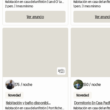
Habitación en casa del anfitrión | Land O' Lakes (34639)
Habitación en casa del anfit
2 pers. | 1 mes mínimo
1 pers. | 1 mes mínimo
Ver anuncio
Ver anunc
2
$75 / noche
$50 / noche
Novedad
Novedad
Habitación y baño disponibles
Habitación en casa del anfitrión | Port Richey (34668)
Habitación en casa del anfit