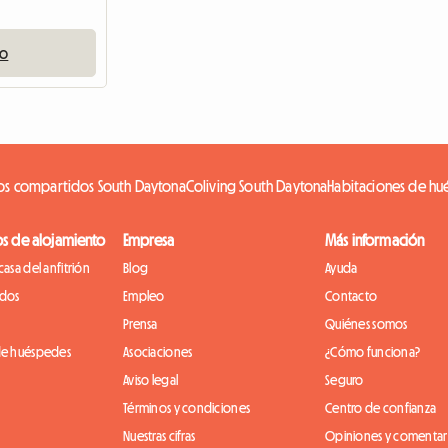
io
sos compartidos South Daytona
Coliving South Daytona
Habitaciones de hu
os de alojamiento
Empresa
Más información
casa del anfitrión
Blog
Ayuda
idos
Empleo
Contacto
Prensa
Quiénes somos
de huéspedes
Asociaciones
¿Cómo funciona?
Aviso legal
Seguro
Términos y condiciones
Centro de confianza
Nuestras cifras
Opiniones y comentar