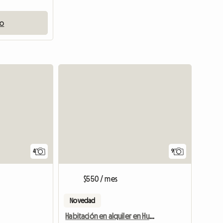
io
Ver anuncio
4
9
$550 / mes
Novedad
Habitación en alquiler en Hudson, Florida