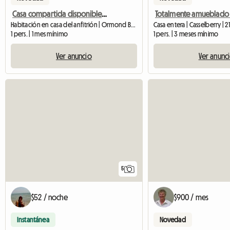
Casa compartida disponible en Bear Creek
Habitación en casa del anfitrión | Ormond Beach (32174)
Casa entera | Casselberry | 2
1 pers. | 1 mes mínimo
1 pers. | 3 meses mínimo
Ver anuncio
Ver anunc
5
$52 / noche
$900 / mes
Instantánea
Novedad