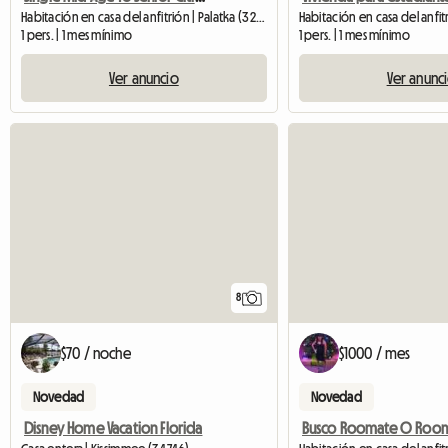
Habitación en casa del anfitrión | Palatka (32177)
1 pers. | 1 mes mínimo
1 pers. | 1 mes mínimo
Ver anuncio
Ver anunc
8
$70 / noche
$1000 / mes
Novedad
Novedad
Disney Home Vacation Florida
Busco Roomate O Room