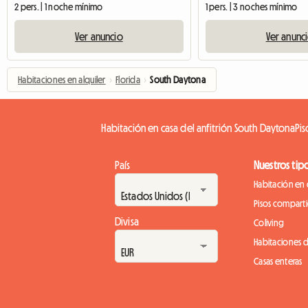
2 pers. | 1 noche mínimo
1 pers. | 3 noches mínimo
Ver anuncio
Ver anunc
Habitaciones en alquiler
›
Florida
›
South Daytona
Habitación en casa del anfitrión South Daytona
Pi
País
Nuestros tip
Habitación en 
Pisos compart
Divisa
Coliving
Habitaciones 
Casas enteras