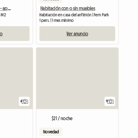
Totalmente amueblado - apartamento
Habitación con o sin muebles
1 M2
Habitación en casa del anfitrión | Fern Park
1 pers. | 1 mes mínimo
io
Ver anuncio
4
9
$21 / noche
Novedad