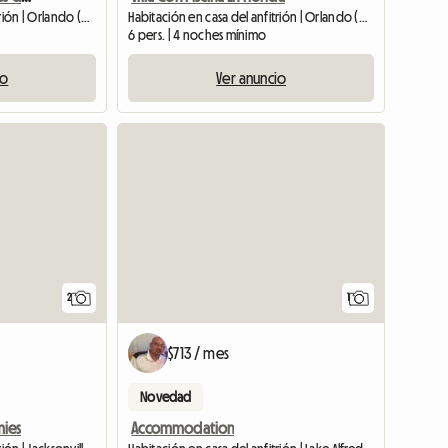
Habitación en casa del anfitrión | Orlando (32827)
Habitación en casa del anfitrión | Orlando (32824)
6 pers. | 4 noches mínimo
io
Ver anuncio
Ver anunc
Ver anun
2
1
$713 / mes
Novedad
ies
Accommodation