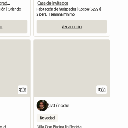
Seguro, Priv, Tranquilo Agradable
Casa de invitados
rión | Orlando
Habitación de huéspedes | Cocoa (32927)
2 pers. | 1 semana mínimo
io
Ver anuncio
Ver anunc
2
12
$170 / noche
Novedad
Vivienda para estudiantes de España
Villa Con Piscina En Florida