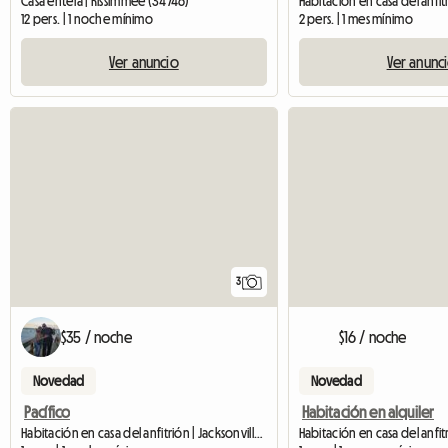
Casa entera | Kissimmee (34746)
12 pers. | 1 noche mínimo
2 pers. | 1 mes mínimo
Ver anuncio
Ver anunc
3
$35 / noche
$16 / noche
Novedad
Novedad
Pacífico
Habitación en alquiler
Habitación en casa del anfitrión | Jacksonville (32208)