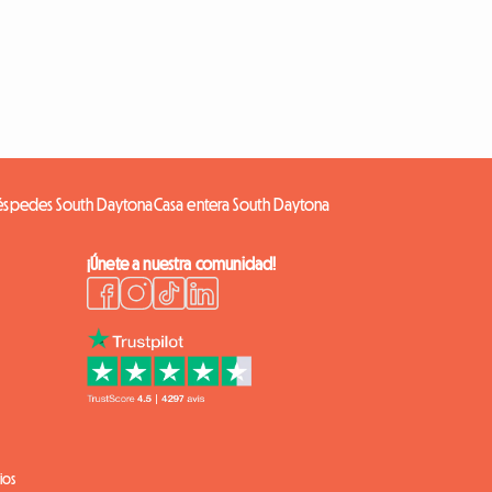
éspedes South Daytona
Casa entera South Daytona
¡Únete a nuestra comunidad!
ios