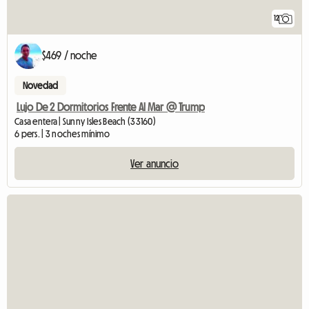
12
$469 / noche
Novedad
Lujo De 2 Dormitorios Frente Al Mar @ Trump
Casa entera | Sunny Isles Beach (33160)
6 pers. | 3 noches mínimo
Ver anuncio