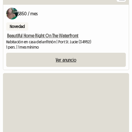
$850 / mes
Novedad
Beautiful Home Right On The Waterfront
Habitación en casa del anfitrión | Port St. Lucie (34952)
1 pers. | 1 mes mínimo
Ver anuncio