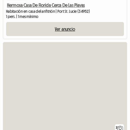
Hermosa Casa De Florida Cerca De Las Playas
Habitación en casa del anfitrión | Port St. Lucie (34952)
1 pers. | 1 mes mínimo
Ver anuncio
3