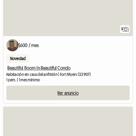
3
$600 / mes
Novedad
Beautiful Room In Beautiful Condo
Habitación en casa del anfitrión | Fort Myers (33907)
1 pers. | 1 mes mínimo
Ver anuncio