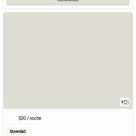
4
$120 / noche
Novedad