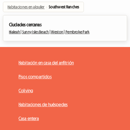
Habitaciones en alquiler
›
Southwest Ranches
Ciudades cercanas
Hialeah |
Sunny Isles Beach |
Weston |
Pembroke Park
Habitación en casa del anfitrión
Pisos compartidos
Coliving
Habitaciones de huéspedes
Casa entera