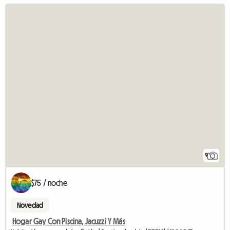
9
$75 / noche
Novedad
Hogar Gay Con Piscina, Jacuzzi Y Más