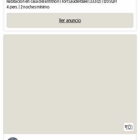
Habitación en casa del anfitrión | Fort Lauderdale (33312) | 120 SQFT
4 pers. | 2 noches mínimo
Ver anuncio
11