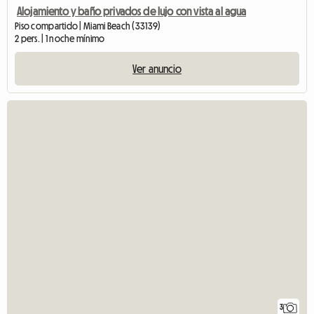
Alojamiento y baño privados de lujo con vista al agua
Piso compartido | Miami Beach (33139)
2 pers. | 1 noche mínimo
Ver anuncio
3