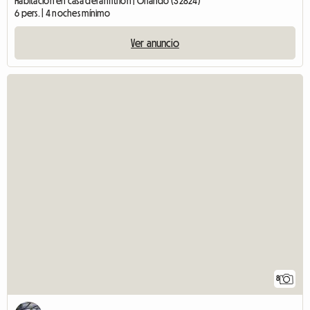
Habitación en casa del anfitrión | Orlando (32824)
6 pers. | 4 noches mínimo
Ver anuncio
8