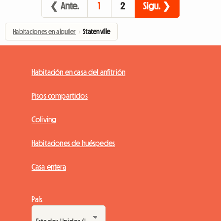
❮ Ante.
1
2
Sigu. ❯
Habitaciones en alquiler
›
Statenville
Habitación en casa del anfitrión
Pisos compartidos
Coliving
Habitaciones de huéspedes
Casa entera
País