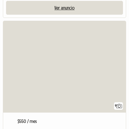
Ver anuncio
9
$550 / mes