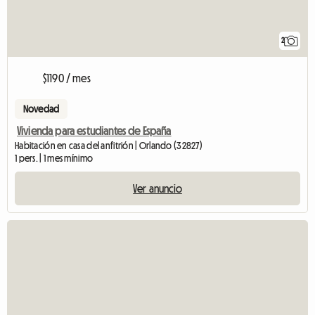
2
$1190 / mes
Novedad
Vivienda para estudiantes de España
Habitación en casa del anfitrión | Orlando (32827)
1 pers. | 1 mes mínimo
Ver anuncio