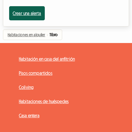
Crear una alerta
Habitaciones en alquiler
›
Tibro
Habitación en casa del anfitrión
Pisos compartidos
Coliving
Habitaciones de huéspedes
Casa entera