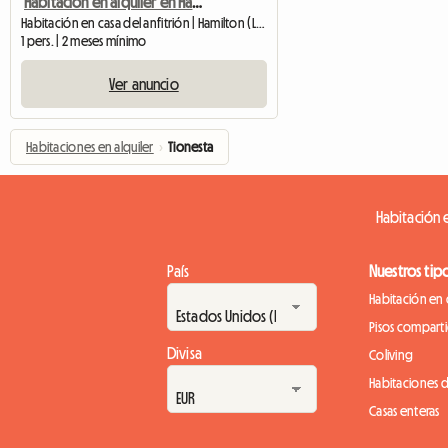
Habitación en alquiler en Hamilton Mountain
Habitación en casa del anfitrión | Hamilton (L8W 2R1) | 200 M2
1 pers. | 2 meses mínimo
Ver anuncio
Habitaciones en alquiler
›
Tionesta
Habitación e
País
Nuestros tip
Habitación en 
Pisos compart
Divisa
Coliving
Habitaciones 
Casas enteras