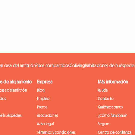
n casa del anfitrión
Pisos compartidos
Coliving
Habitaciones de huéspede
os de alojamiento
Empresa
Más información
casa del anfitrión
Blog
Ayuda
idos
Empleo
Contacto
Prensa
Quiénes somos
de huéspedes
Asociaciones
¿Cómo funciona?
Aviso legal
Seguro
Términos y condiciones
Centro de confianza