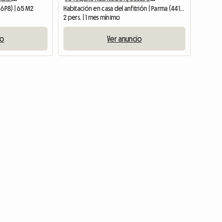
N 6P8) | 65 M2
Habitación en casa del anfitrión | Parma (44129)
2 pers. | 1 mes mínimo
io
Ver anuncio