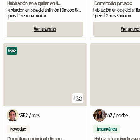
Habitación en alquiler en Simcoe, Ontario
Dormitorio privado
Habitación en casa del anfitrión | Simcoe (N3Y 4K2) | 200 SQFT
1 pers. | 1 semana mínimo
1 pers. | 2 meses mínimo
Ver anuncio
Ver anunc
Video
5
$552 / mes
$63 / noche
Novedad
Instantánea
Dormitorio principal disponible en casa compartida