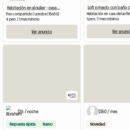
Habitación en alquiler - pasantes o privados
Piso compartido | Latrobe (15650)
1 pers. | 1 mes mínimo
4 pers. | 1 mes mínimo
Ver anunc
Ver anuncio
16
$26 / noche
$350 / mes
Respuesta rápida
Nuevo
Novedad