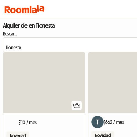
Alquiler de en Tionesta
Buscar...
Ver anuncio
1
$662 / mes
$110 / mes
Novedad
Novedad