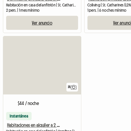
Habitación en casa del anfitrión | St. Catharines (L2R 2T8) | 75 M2
Coliving | St. Catharines (L2
2 pers. | 1 mes mínimo
1 pers. | 6 noches mínimo
Ver anuncio
Ver anunc
25
$44 / noche
Instantánea
Habitaciones en alquiler a 2 minutos del autobús • Vista a la montaña