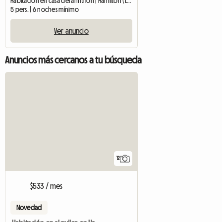
Habitación en casa del anfitrión | Hamilton (L8G 3W3) | 1500 M2
5 pers. | 6 noches mínimo
Ver anuncio
Anuncios más cercanos a tu búsqueda
12
$533 / mes
Novedad