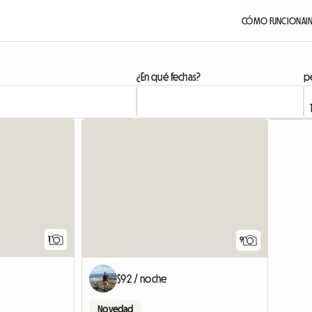
CÓMO FUNCIONA
I
¿En qué fechas?
pe
Ver anuncio
1
9
$92 / noche
Novedad