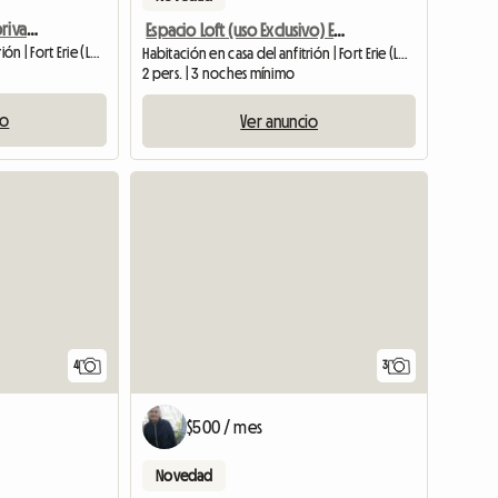
Loft privado con baño privado en alquiler a pasos de la playa
Espacio Loft (uso Exclusivo) En Hermosa Crystal Beach House
Habitación en casa del anfitrión | Fort Erie (L0S 1B0) | 750 SQFT
Habitación en casa del anfitrión | Fort Erie (L0S 1B0) | 20 M2
2 pers. | 3 noches mínimo
io
Ver anuncio
4
3
$500 / mes
Novedad