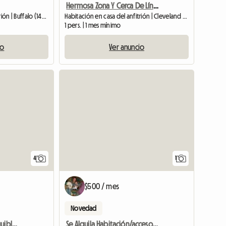
Hermosa Zona Y Cerca De Línea De Autobús
Habitación en casa del anfitrión | Buffalo (14215)
Habitación en casa del anfitrión | Cleveland Heights (44121)
1 pers. | 1 mes mínimo
io
Ver anuncio
Ver anun
4
1
$500 / mes
Novedad
Habitación privada asequible en el piso superior
Se Alquila Habitación/acceso A Toda La Casa