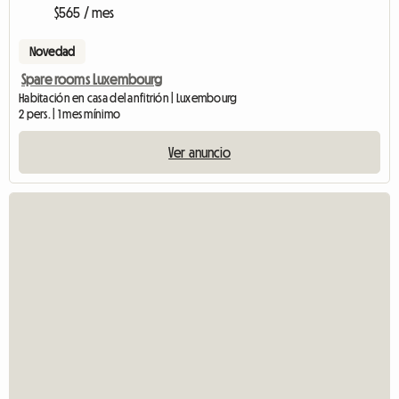
$565 / mes
Novedad
Spare rooms Luxembourg
Habitación en casa del anfitrión | Luxembourg
2 pers. | 1 mes mínimo
Ver anuncio
Ve