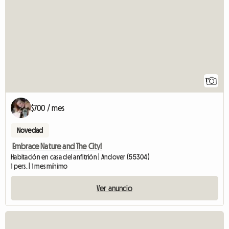
1
$700 / mes
Novedad
Embrace Nature and The City!
Habitación en casa del anfitrión | Andover (55304)
1 pers. | 1 mes mínimo
Ver anuncio