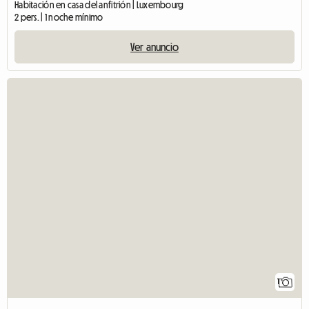
Habitación en casa del anfitrión | Luxembourg
2 pers. | 1 noche mínimo
Ver anuncio
1