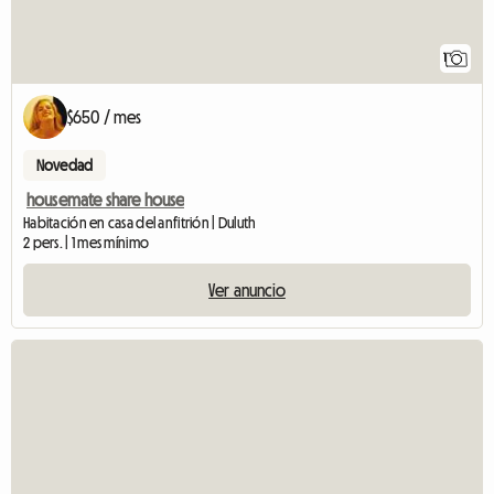
1
$650 / mes
Novedad
housemate share house
Habitación en casa del anfitrión | Duluth
2 pers. | 1 mes mínimo
Ver anuncio