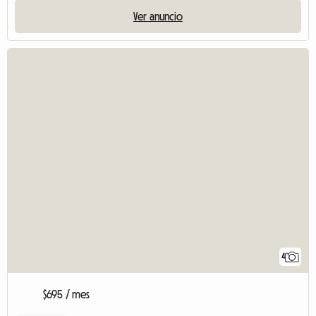
Ver anuncio
4
$695 / mes