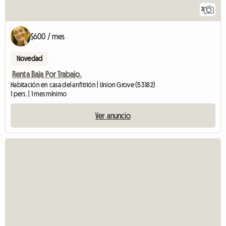
3
$600 / mes
Novedad
Renta Baja Por Trabajo.
Habitación en casa del anfitrión | Union Grove (53182)
1 pers. | 1 mes mínimo
Ver anuncio