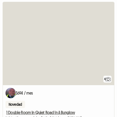
6
$694 / mes
Novedad
1 Double Room In Quiet Road In A Bunglow