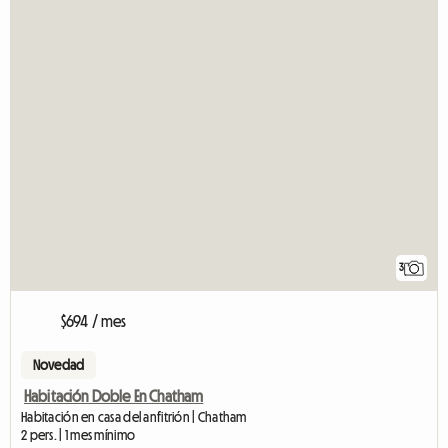
3
$694 / mes
Novedad
Habitación Doble En Chatham
Habitación en casa del anfitrión | Chatham
2 pers. | 1 mes mínimo