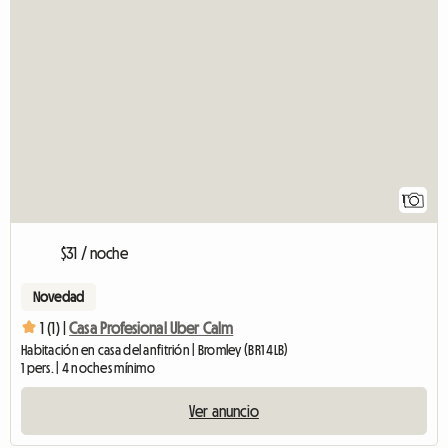
1
$31 / noche
Novedad
1 (1) |
Casa Profesional Uber Calm
Habitación en casa del anfitrión | Bromley (BR1 4LB)
1 pers. | 4 noches mínimo
Ver anuncio