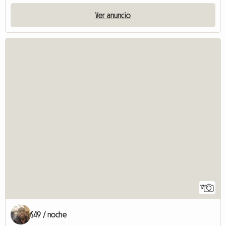
Ver anuncio
17
$49 / noche