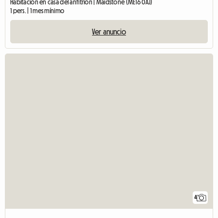
Habitación en casa del anfitrión | Maidstone (ME16 0AJ)
1 pers. | 1 mes mínimo
Ver anuncio
4