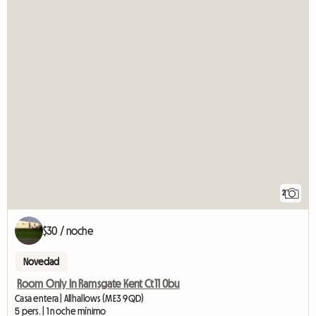
2
$30 / noche
Novedad
Room Only In Ramsgate Kent Ct11 0bu
Casa entera | Allhallows (ME3 9QD)
5 pers. | 1 noche mínimo