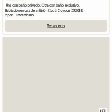
Una con baño privado. Otra con baño exclusivo.
Habitación en casa del anfitrión | South Croydon (CR2 0BB)
2 pers. | 1 mes mínimo
Ver anuncio
3