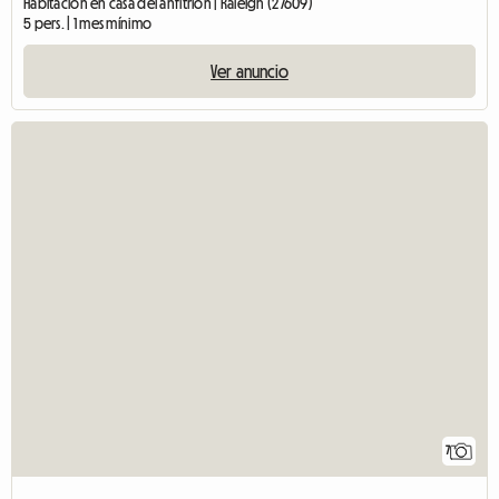
Habitación en casa del anfitrión | Raleigh (27609)
5 pers. | 1 mes mínimo
Ver anuncio
7