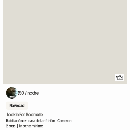
4
$50 / noche
Novedad
Lookin For Roomate
Habitación en casa del anfitrión | Cameron
2 pers. | 1 noche mínimo