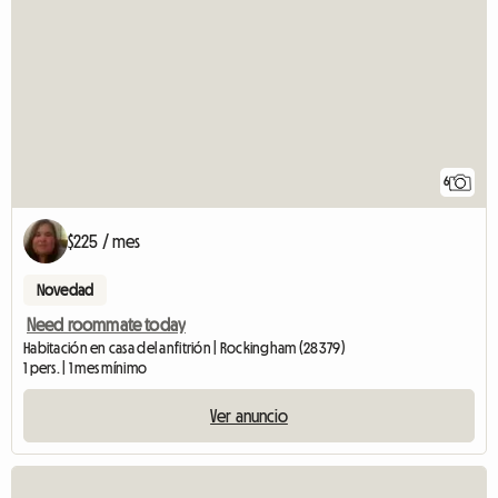
6
$225 / mes
Novedad
Need roommate today
Habitación en casa del anfitrión | Rockingham (28379)
1 pers. | 1 mes mínimo
Ver anuncio