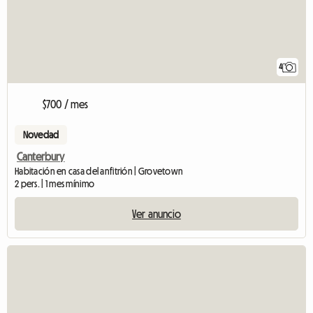
4
$700 / mes
Novedad
Canterbury
Habitación en casa del anfitrión | Grovetown
2 pers. | 1 mes mínimo
Ver anuncio