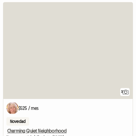
3
$525 / mes
Novedad
Charming Quiet Neighborhood