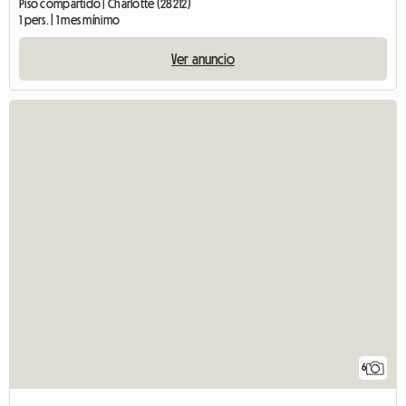
Piso compartido | Charlotte (28212)
1 pers. | 1 mes mínimo
Ver anuncio
6