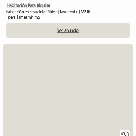
Habitación Para Alquilar
Habitación en casa del anfitrión | Fayetteville (28311)
1 pers. | 1 mes mínimo
Ver anuncio
4