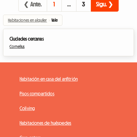
❮ Ante.
1
…
3
Sigu. ❯
Habitaciones en alquiler
›
Vale
Ciudades cercanas
Cornelius
Habitación en casa del anfitrión
Pisos compartidos
Coliving
Habitaciones de huéspedes