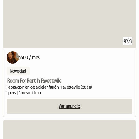
4
$600 / mes
Novedad
Room For Rent In Fayettevile
Habitación en casa del anfitrión | Fayetteville (28311)
1 pers. | 1 mes mínimo
Ver anuncio