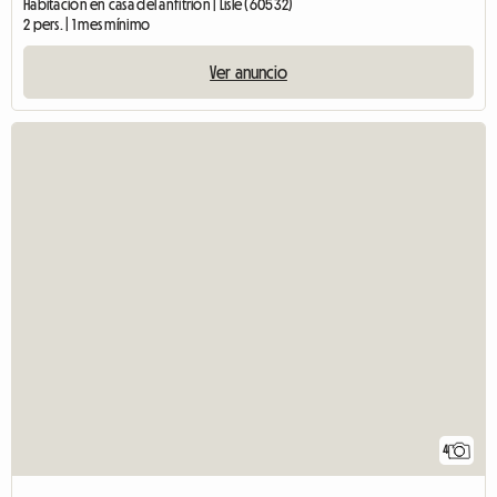
Habitación en casa del anfitrión | Lisle (60532)
2 pers. | 1 mes mínimo
Ver anuncio
4