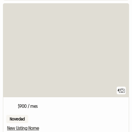
4
$900 / mes
Novedad
New Listing Home