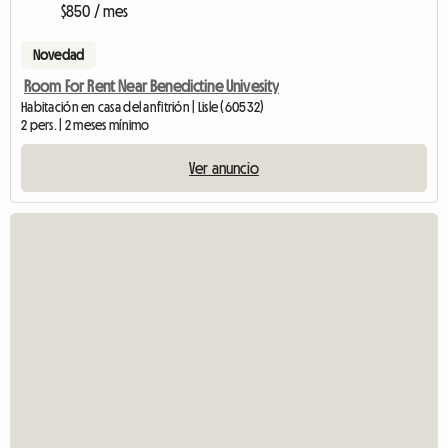
$850 / mes
Novedad
Room For Rent Near Benedictine Univesity
Habitación en casa del anfitrión | Lisle (60532)
2 pers. | 2 meses mínimo
Ver anuncio