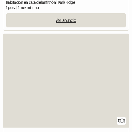
Habitación en casa del anfitrión | Park Ridge
1 pers. | 1 mes mínimo
Ver anuncio
4