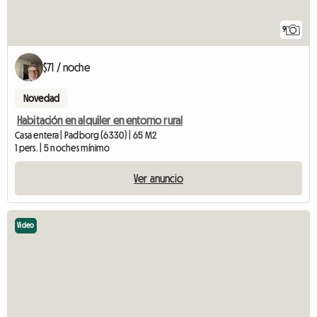
9
$71 / noche
Novedad
Habitación en alquiler en entorno rural
Casa entera | Padborg (6330) | 65 M2
1 pers. | 5 noches mínimo
Ver anuncio
Video