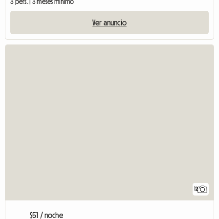
3 pers. | 3 meses mínimo
Ver anuncio
12
$51 / noche