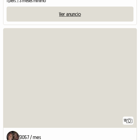
1 pers. | 3 meses mínimo
Ver anuncio
13
$1057 / mes