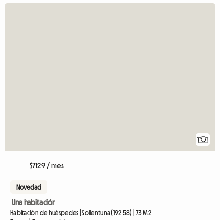
Ver
1
$7129 / mes
Novedad
Una habitación
Habitación de huéspedes | Sollentuna (192 58) | 73 M2