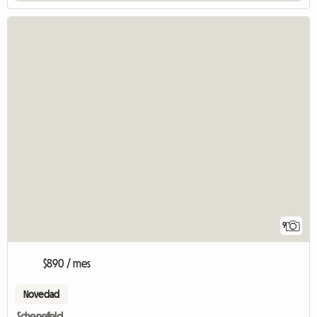
9
$890 / mes
Novedad
Schenefeld