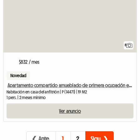
8
$832 / mes
Novedad
Apartamento compartido amueblado de primera ocupación en villa de la ciudad con jardín cerca de la universidad y S
Habitación en casa del anfitrión | P (14471) | 19 M2
1 pers. | 2 meses mínimo
Ver anuncio
❮ Ante.
1
2
Sigu. ❯