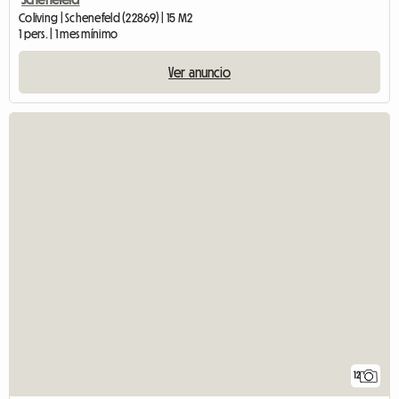
Coliving | Schenefeld (22869) | 15 M2
1 pers. | 1 mes mínimo
Ver anuncio
12