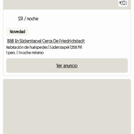
6
$31 / noche
Novedad
B&B En Süderstapel Cerca De Friedrichstadt
Habitación de huéspedes | Süderstapel (25879)
1 pers. | 1 noche mínimo
Ver anuncio