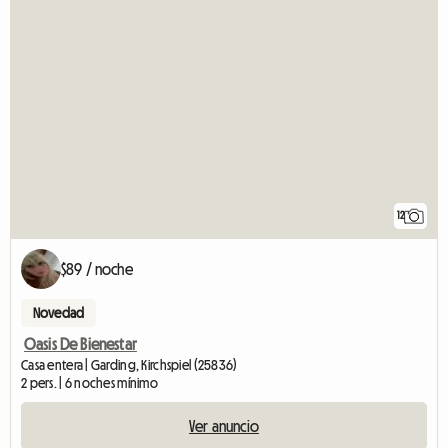
12
$89 / noche
Novedad
Oasis De Bienestar
Casa entera | Garding, Kirchspiel (25836)
2 pers. | 6 noches mínimo
Ver anuncio