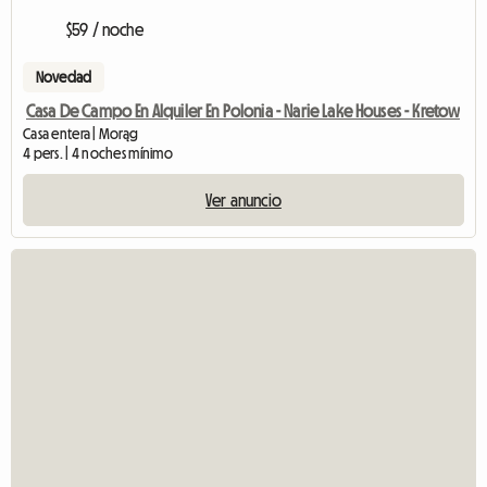
$59 / noche
Novedad
Casa De Campo En Alquiler En Polonia - Narie Lake Houses - Kretow
Casa entera | Morąg
4 pers. | 4 noches mínimo
Ver anuncio