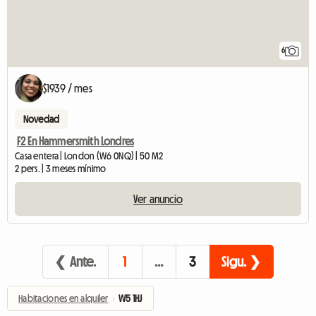
6
$1939 / mes
Novedad
F2 En Hammersmith Londres
Casa entera | London (W6 0NQ) | 50 M2
2 pers. | 3 meses mínimo
Ver anuncio
❮ Ante.
1
…
3
Sigu. ❯
Habitaciones en alquiler
›
W5 1HJ