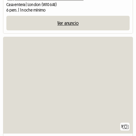
Casa entera | London (W10 6AE)
6 pers. | 1 noche mínimo
Ver anuncio
3