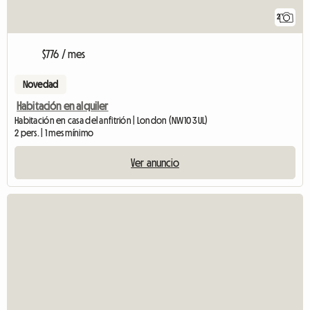
2
$776 / mes
Novedad
Habitación en alquiler
Habitación en casa del anfitrión | London (NW10 3UL)
2 pers. | 1 mes mínimo
Ver anuncio
Ver 