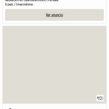
Habitación en casa del anfitrión | Perivale
5 pers. | 1 mes mínimo
Ver anuncio
9