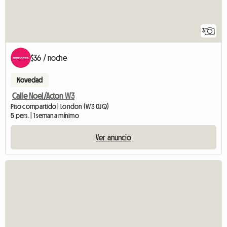
3
$36 / noche
Novedad
Calle Noel/Acton W3
Piso compartido | London (W3 0JQ)
5 pers. | 1 semana mínimo
Ver anuncio