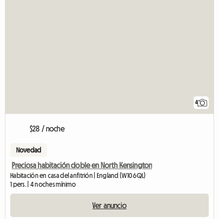
4
$28 / noche
Novedad
Preciosa habitación doble en North Kensington
Habitación en casa del anfitrión | England (W10 6QL)
1 pers. | 4 noches mínimo
Ver anuncio