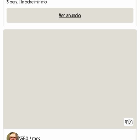
3 pers. | 1 noche mínimo
Ver anuncio
4
$550 / mes