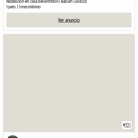
Habitación en casa del anfitrión | Auburn (36832)
1 pers. | 1 mes mínimo
Ver anuncio
4