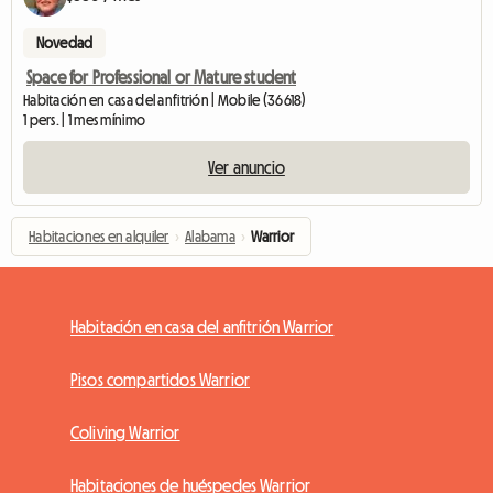
Novedad
Space for Professional or Mature student
Habitación en casa del anfitrión | Mobile (36618)
1 pers. | 1 mes mínimo
Ver anuncio
Habitaciones en alquiler
›
Alabama
›
Warrior
Habitación en casa del anfitrión Warrior
Pisos compartidos Warrior
Coliving Warrior
Habitaciones de huéspedes Warrior