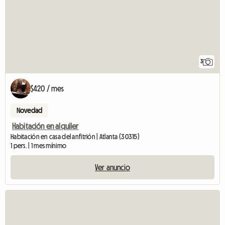
3
$420 / mes
Novedad
Habitación en alquiler
Habitación en casa del anfitrión | Atlanta (30315)
1 pers. | 1 mes mínimo
Ver anuncio
V