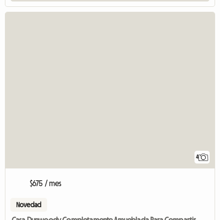
4
$675 / mes
Novedad
Casa Dunwoody Completamente Amueblada Para Compartir