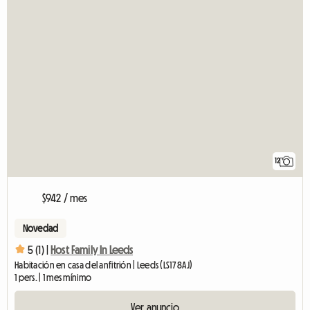
12
$942 / mes
Novedad
5 (1) |
Host Family In Leeds
Habitación en casa del anfitrión | Leeds (LS17 8AJ)
1 pers. | 1 mes mínimo
Ver anuncio