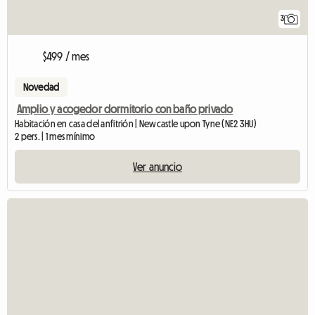
3
$499 / mes
Novedad
Amplio y acogedor dormitorio con baño privado
Habitación en casa del anfitrión | Newcastle upon Tyne (NE2 3HU)
2 pers. | 1 mes mínimo
Ver anuncio