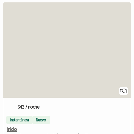
1
$42 / noche
Instantánea
Nuevo
Inicio