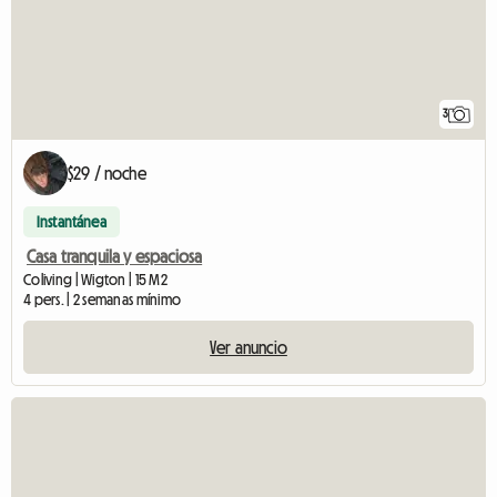
3
$29 / noche
Instantánea
Casa tranquila y espaciosa
Coliving | Wigton | 15 M2
4 pers. | 2 semanas mínimo
Ver anuncio