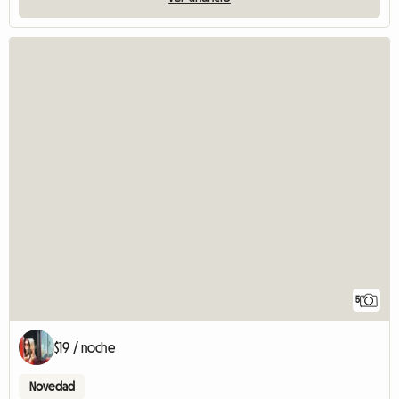
5
$19 / noche
Novedad