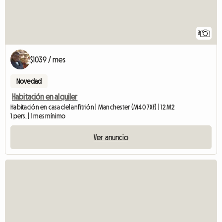
3
$1039 / mes
Novedad
Habitación en alquiler
Habitación en casa del anfitrión | Manchester (M40 7XF) | 12 M2
1 pers. | 1 mes mínimo
Ver anuncio
V