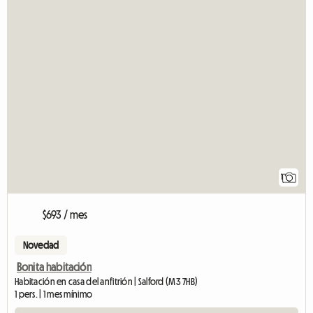
V
1
$693 / mes
Novedad
Bonita habitación
Habitación en casa del anfitrión | Salford (M3 7HB)
1 pers. | 1 mes mínimo