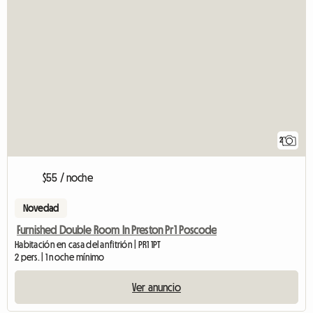
2
$55 / noche
Novedad
Furnished Double Room In Preston Pr1 Poscode
Habitación en casa del anfitrión | PR1 1PT
2 pers. | 1 noche mínimo
Ver anuncio