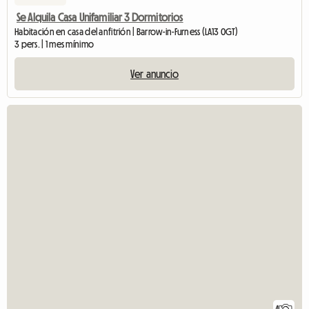
Se Alquila Casa Unifamiliar 3 Dormitorios
Habitación en casa del anfitrión | Barrow-in-Furness (LA13 0GT)
3 pers. | 1 mes mínimo
Ver anuncio
4