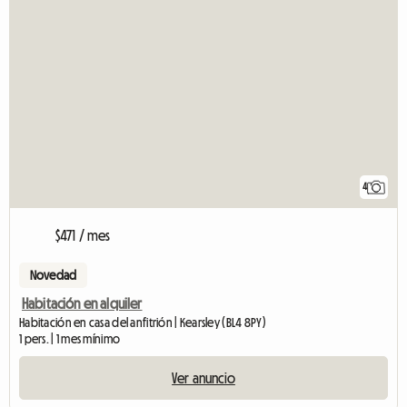
4
$471 / mes
Novedad
Habitación en alquiler
Habitación en casa del anfitrión | Kearsley (BL4 8PY)
1 pers. | 1 mes mínimo
Ver anuncio