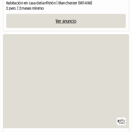
Habitación en casa del anfitrión | Manchester (M11 4WJ)
2 pers. | 2 meses mínimo
Ver anuncio
8