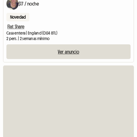
$17 / noche
Novedad
Flat Share
Casa entera | England (DL14 8TL)
2 pers. | 2 semanas mínimo
Ver anuncio