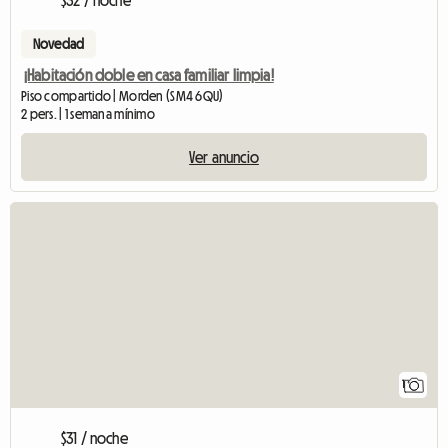
$32 / noche
Novedad
¡Habitación doble en casa familiar limpia!
Piso compartido | Morden (SM4 6QU)
2 pers. | 1 semana mínimo
Ver anuncio
Ver anuncio
1
$31 / noche