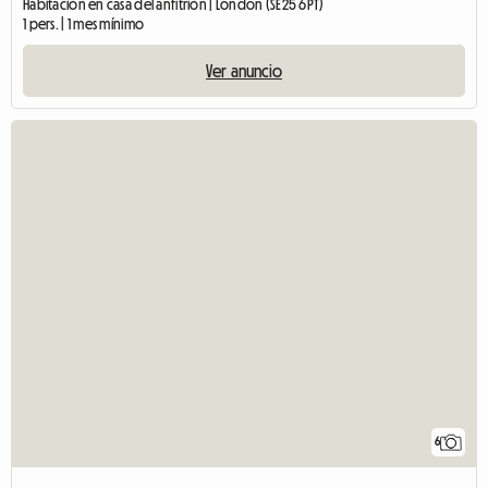
Habitación en casa del anfitrión | London (SE25 6PT)
1 pers. | 1 mes mínimo
Ver anuncio
6