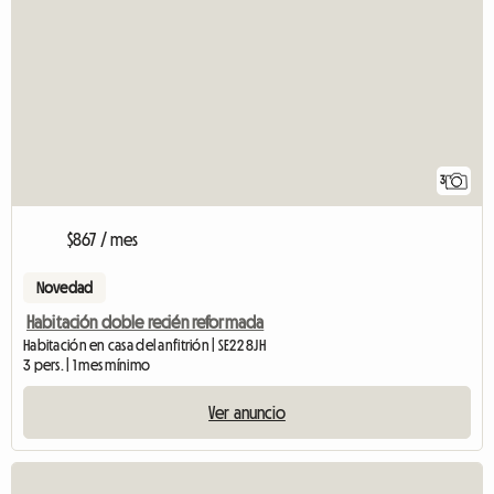
3
$867 / mes
Novedad
Habitación doble recién reformada
Habitación en casa del anfitrión | SE22 8JH
3 pers. | 1 mes mínimo
Ver anuncio