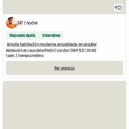
5
$47 / noche
Respuesta rápida
Instantánea
Amplia habitación moderna amueblada en alquiler
Habitación en casa del anfitrión | London (SW9 7EZ) | 30 M2
1 pers. | 1 semana mínimo
Ver anuncio
V