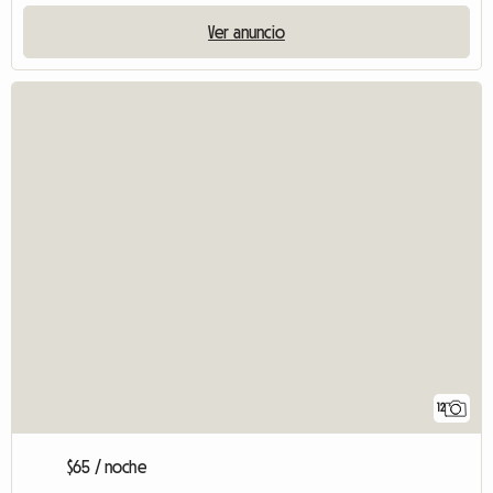
Ver anuncio
12
$65 / noche