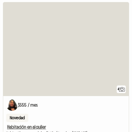
4
$555 / mes
Novedad
Habitación en alquiler