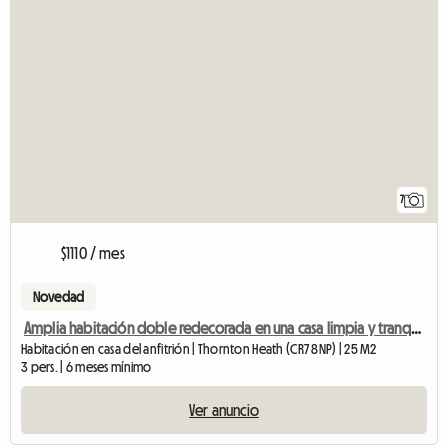
7
$1110 / mes
Novedad
Amplia habitación doble redecorada en una casa limpia y tranquila.
Habitación en casa del anfitrión | Thornton Heath (CR7 8NP) | 25 M2
3 pers. | 6 meses mínimo
Ver anuncio