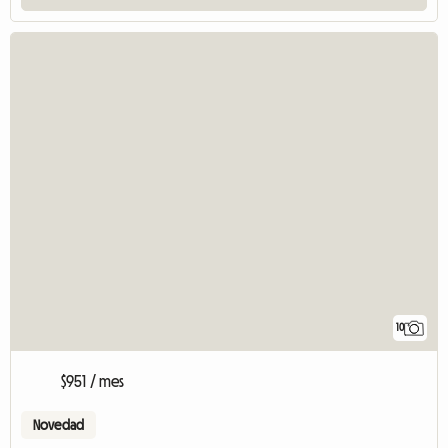
10
$951 / mes
Novedad