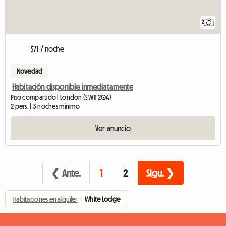
2
$71 / noche
Novedad
Habitación disponible inmediatamente
Piso compartido | London (SW11 2QA)
2 pers. | 3 noches mínimo
Ver anuncio
❮ Ante.
1
2
Sigu. ❯
Habitaciones en alquiler
›
White Lodge