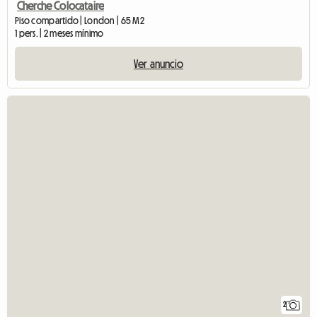
Cherche Colocataire
Piso compartido | London | 65 M2
1 pers. | 2 meses mínimo
Ver anuncio
2