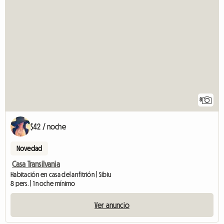
8
$42 / noche
Novedad
Casa Transilvania
Habitación en casa del anfitrión | Sibiu
8 pers. | 1 noche mínimo
Ver anuncio