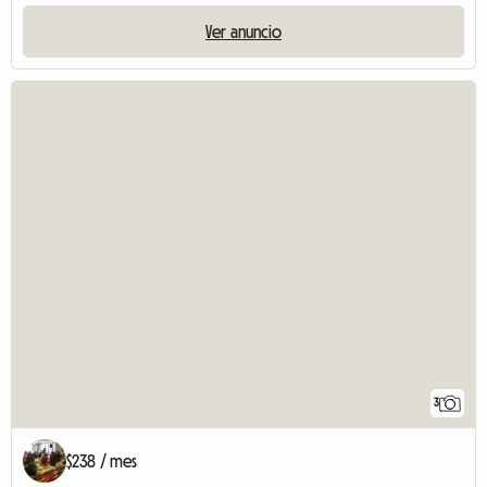
Ver anuncio
3
$238 / mes