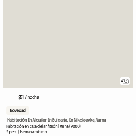
4
$51 / noche
Novedad
Habitación En Alquiler En Bulgaria, En Nikolaevka, Varna
Habitación en casa del anfitrión | Varna (9000)
2 pers. | 1 semana mínimo