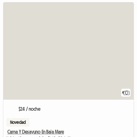
4
$24 / noche
Novedad
Cama Y Desayuno En Baia Mare