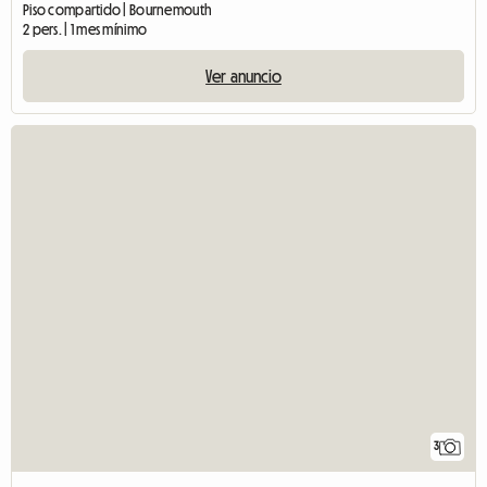
Piso compartido | Bournemouth
2 pers. | 1 mes mínimo
Ver anuncio
3