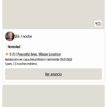
11
$55 / noche
Novedad
5 (1) |
Peaceful Area, Village Location
Habitación en casa del anfitrión | Ashbrittle (TA21 0LQ)
1 pers. | 3 noches mínimo
Ver anuncio