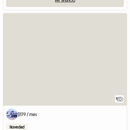
11
$1179 / mes
Novedad