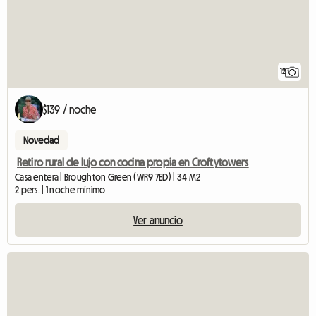
12
$139 / noche
Novedad
Retiro rural de lujo con cocina propia en Croftytowers
Casa entera | Broughton Green (WR9 7ED) | 34 M2
2 pers. | 1 noche mínimo
Ver anuncio