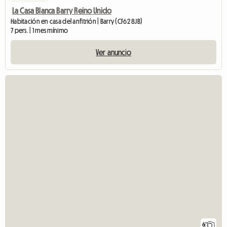
La Casa Blanca Barry Reino Unido
Habitación en casa del anfitrión | Barry (CF62 8JB)
7 pers. | 1 mes mínimo
Ver anuncio
6