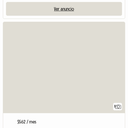
Ver anuncio
3
$562 / mes