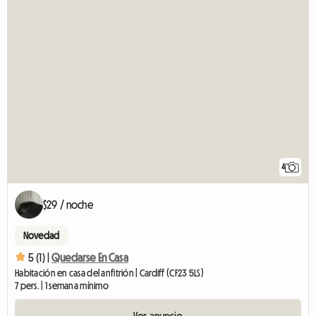
4
$29 / noche
Novedad
5 (1) |
Quedarse En Casa
Habitación en casa del anfitrión | Cardiff (CF23 5LS)
7 pers. | 1 semana mínimo
Ver anuncio