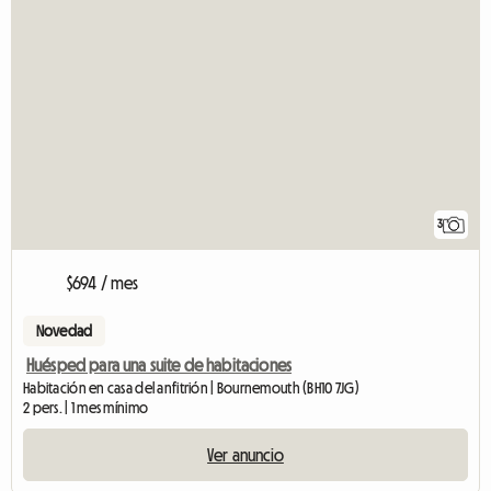
3
$694 / mes
Novedad
Huésped para una suite de habitaciones
Habitación en casa del anfitrión | Bournemouth (BH10 7JG)
2 pers. | 1 mes mínimo
Ver anuncio