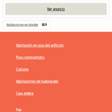
Ver anuncio
Habitaciones en alquiler
›
BS9
Habitación en casa del anfitrión
Pisos compartidos
Coliving
Habitaciones de huéspedes
Casa entera
País