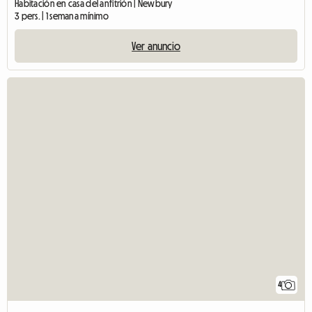
Habitación en casa del anfitrión | Newbury
3 pers. | 1 semana mínimo
Ver anuncio
4