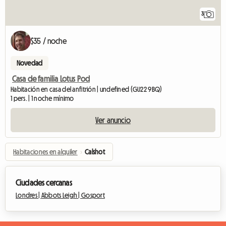
3
$35 / noche
Novedad
Casa de familia Lotus Pod
Habitación en casa del anfitrión | undefined (GU22 9BQ)
1 pers. | 1 noche mínimo
Ver anuncio
Habitaciones en alquiler
›
Calshot
Ciudades cercanas
Londres |
Abbots Leigh |
Gosport