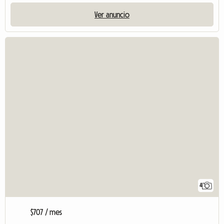
Ver anuncio
4
$707 / mes