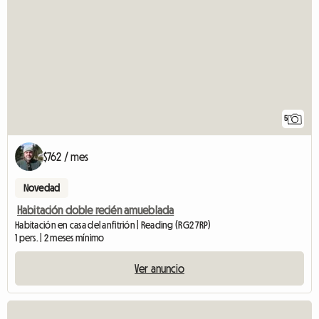
5
$762 / mes
Novedad
Habitación doble recién amueblada
Habitación en casa del anfitrión | Reading (RG2 7RP)
1 pers. | 2 meses mínimo
Ver anuncio