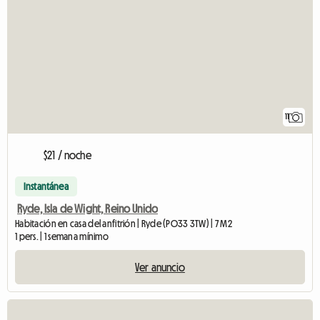
11
$21 / noche
Instantánea
Ryde, Isla de Wight, Reino Unido
Habitación en casa del anfitrión | Ryde (PO33 3TW) | 7 M2
1 pers. | 1 semana mínimo
Ver anuncio