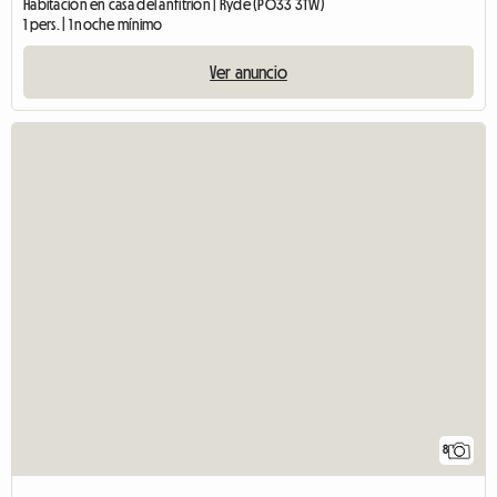
Habitación en casa del anfitrión | Ryde (PO33 3TW)
1 pers. | 1 noche mínimo
Ver anuncio
8