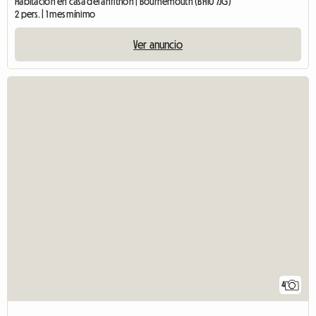
Habitación en casa del anfitrión | Bournemouth (BH10 7JG)
2 pers. | 1 mes mínimo
Ver anuncio
4