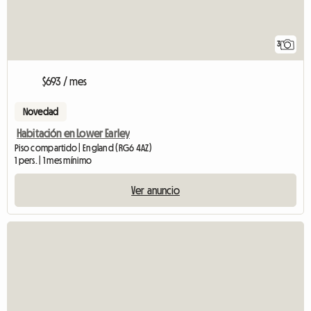
3
$693 / mes
Novedad
Habitación en Lower Earley
Piso compartido | England (RG6 4AZ)
1 pers. | 1 mes mínimo
Ver anuncio