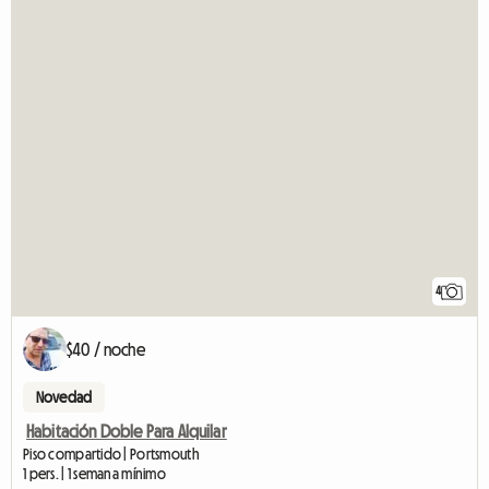
4
$40 / noche
Novedad
Habitación Doble Para Alquilar
Piso compartido | Portsmouth
1 pers. | 1 semana mínimo