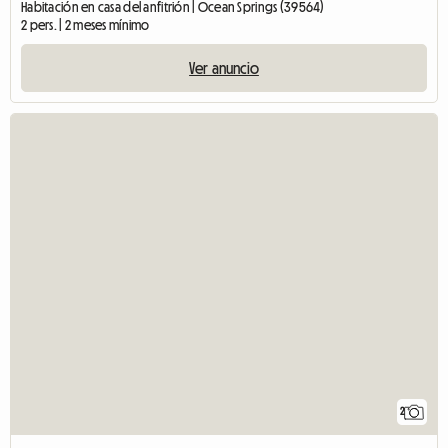
Habitación en casa del anfitrión | Ocean Springs (39564)
2 pers. | 2 meses mínimo
Ver anuncio
2