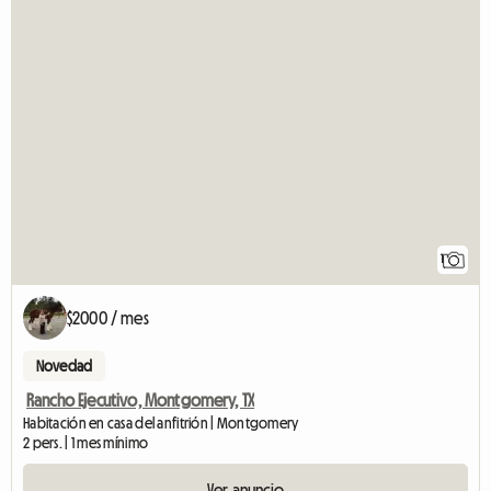
1
$2000 / mes
Novedad
Rancho Ejecutivo, Montgomery, TX
Habitación en casa del anfitrión | Montgomery
2 pers. | 1 mes mínimo
Ver anuncio