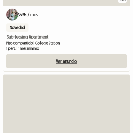
$595 / mes
Novedad
Sub-Leasing Apartment
Piso compartido | College Station
1 pers. | 1 mes mínimo
Ver anuncio