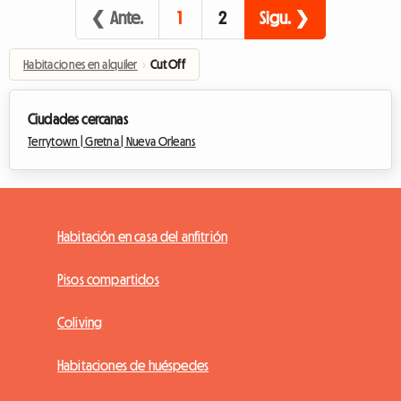
❮ Ante.
1
2
Sigu. ❯
Habitaciones en alquiler
›
Cut Off
Ciudades cercanas
Terrytown |
Gretna |
Nueva Orleans
Habitación en casa del anfitrión
Pisos compartidos
Coliving
Habitaciones de huéspedes