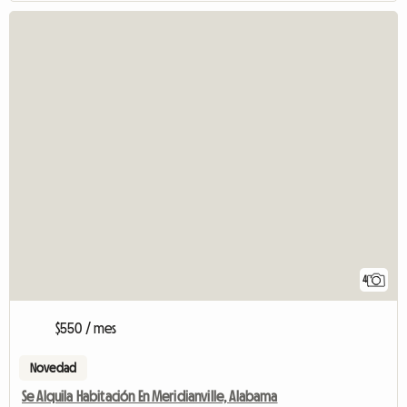
4
$550 / mes
Novedad
Se Alquila Habitación En Meridianville, Alabama