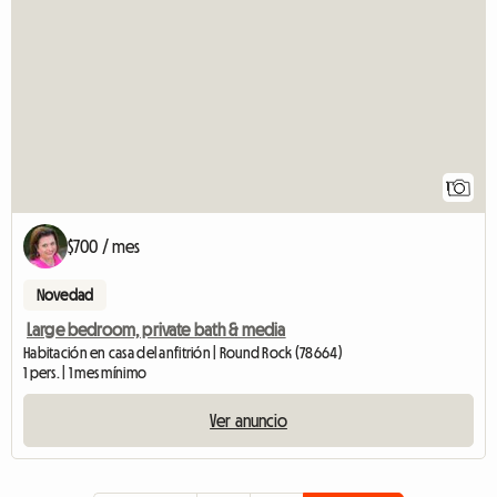
1
$700 / mes
Novedad
Large bedroom, private bath & media
Habitación en casa del anfitrión | Round Rock (78664)
1 pers. | 1 mes mínimo
Ver anuncio