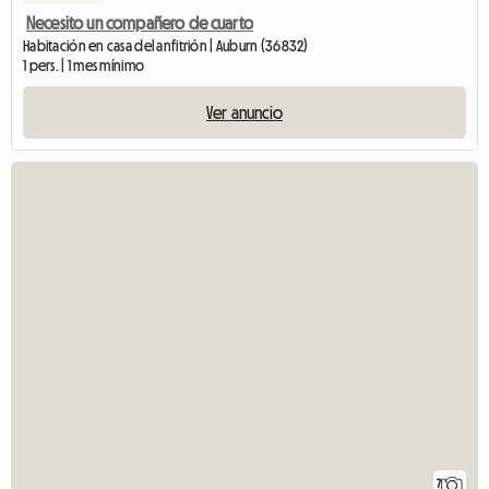
Necesito un compañero de cuarto
Habitación en casa del anfitrión | Auburn (36832)
1 pers. | 1 mes mínimo
Ver anuncio
7