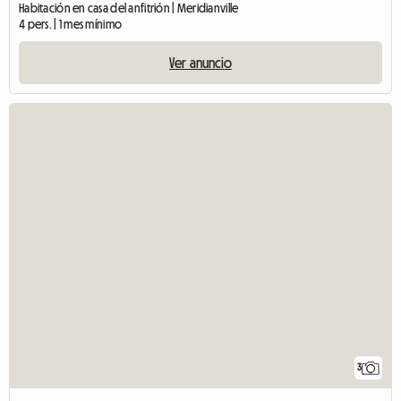
Habitación en casa del anfitrión | Meridianville
4 pers. | 1 mes mínimo
Ver anuncio
3