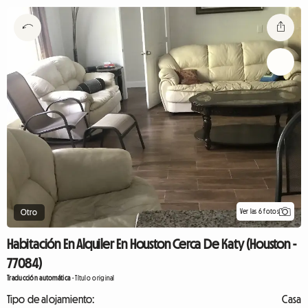
Ver las 6 fotos
Otro
Habitación En Alquiler En Houston Cerca De Katy (Houston -
77084)
Traducción automática
-
Título original
Tipo de alojamiento:
Casa