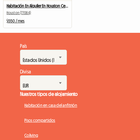
Habitación En Alquiler En Houston Cerca De Katy
Houston (77084)
$550 / mes
País
Divisa
Nuestros tipos de alojamiento
Habitación en casa del anfitrión
Pisos compartidos
Coliving