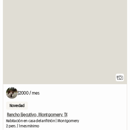
1
$2000 / mes
Novedad
Rancho Ejecutivo, Montgomery, TX
Habitación en casa del anfitrión | Montgomery
2 pers. | 1 mes mínimo