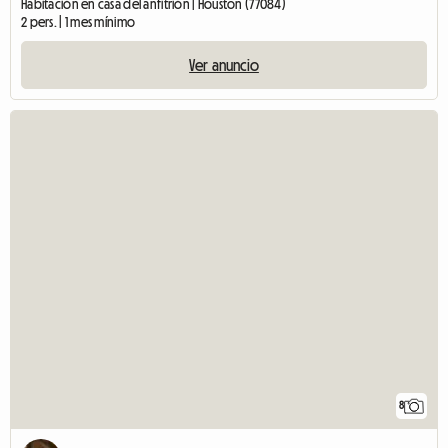
Habitación en casa del anfitrión | Houston (77084)
2 pers. | 1 mes mínimo
Ver anuncio
8