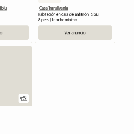
Sibiu
Casa Transilvania
Habitación en casa del anfitrión | Sibiu
8 pers. | 1 noche mínimo
io
Ver anuncio
Ver anunc
2