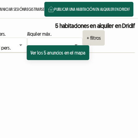
A
INICIAR SESIÓN
REGISTRARSE
PUBLICAR UNA HABITACIÓN EN ALQUILER EN DRIDIF
5 habitaciones en alquiler en Dridif
rs.
Alquiler máx.
+ filtros
Ver los 5 anuncios en el mapa
Ver anuncio