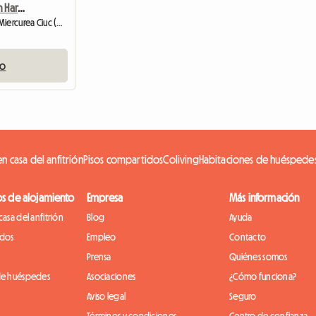
Gîte 4 Personnes Région Harghita
Habitación de huéspedes | Miercurea Ciuc (530203)
io
n casa del anfitrión
Pisos compartidos
Coliving
Habitaciones de huéspede
os de alojamiento
Empresa
Más información
casa del anfitrión
Blog
Ayuda
idos
Empleo
Contacto
Prensa
Quiénes somos
de huéspedes
Asociaciones
¿Cómo funciona?
Aviso legal
Seguro