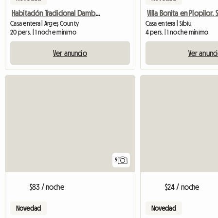
Habitación Tradicional Dambovicioara DRA
Villa Bonita en Plopilor. 
Casa entera | Argeș County
Casa entera | Sibiu
20 pers. | 1 noche mínimo
4 pers. | 1 noche mínimo
Ver anuncio
Ver anunc
9
$83 / noche
$24 / noche
Novedad
Novedad