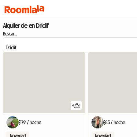
Alquiler de en Dridif
Buscar...
4
$179 / noche
$83 / noche
Novedad
Novedad