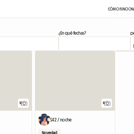
CÓMO FUNCION
¿En qué fechas?
pe
12
8
$42 / noche
Novedad