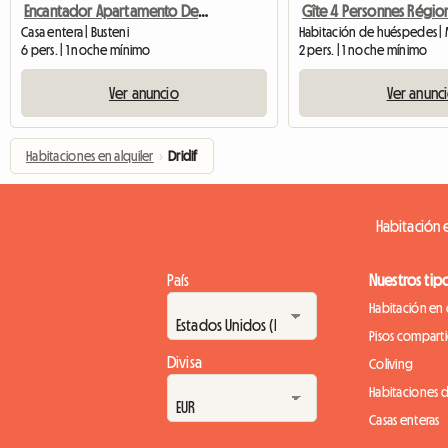
Encantador Apartamento De Vacaciones Cerca De Brasov
Casa entera | Busteni
6 pers. | 1 noche mínimo
2 pers. | 1 noche mínimo
Ver anuncio
Ver anunc
Habitaciones en alquiler
›
Dridif
Habitación e
País
Nuestros tip
Habitación en 
Pisos compart
Divisa
Coliving
Habitaciones 
Casas enteras