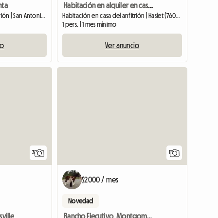
nta
Habitación en alquiler en casa hermosa, amplia y cómoda.
Habitación en casa del anfitrión | San Antonio (78230)
Habitación en casa del anfitrión | Haslet (76052) | 132 M2
1 pers. | 1 mes mínimo
io
Ver anuncio
Ver anun
3
1
$2000 / mes
Novedad
sville
Rancho Ejecutivo, Montgomery, TX