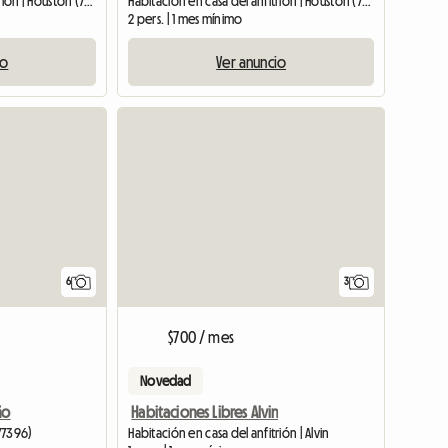
Habitación en casa del anfitrión | Houston (77084)
Habitación en casa del anfitrión | Houston (77084)
2 pers. | 1 mes mínimo
io
Ver anuncio
6
3
$700 / mes
Novedad
ño
Habitaciones Libres Alvin
77396)
Habitación en casa del anfitrión | Alvin