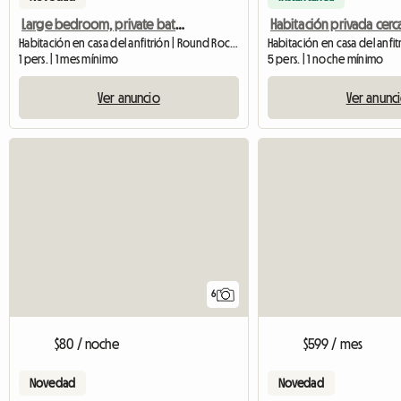
Large bedroom, private bath & media
Habitación en casa del anfitrión | Round Rock (78664)
1 pers. | 1 mes mínimo
5 pers. | 1 noche mínimo
Ver anuncio
Ver anunc
6
$80 / noche
$599 / mes
Novedad
Novedad