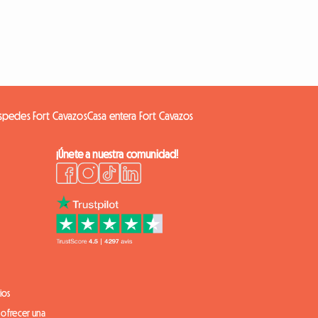
spedes Fort Cavazos
Casa entera Fort Cavazos
¡Únete a nuestra comunidad!
ios
 ofrecer una