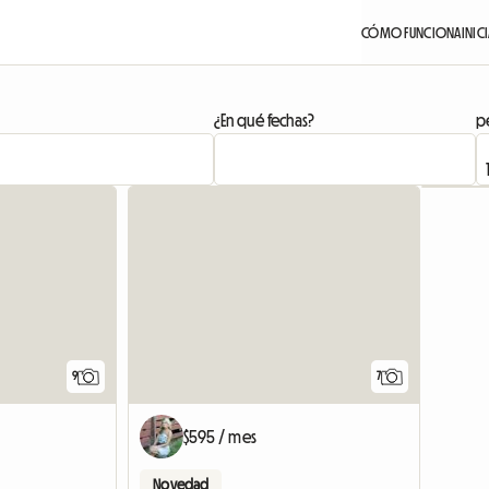
CÓMO FUNCIONA
INIC
¿En qué fechas?
pe
9
7
$595 / mes
Novedad