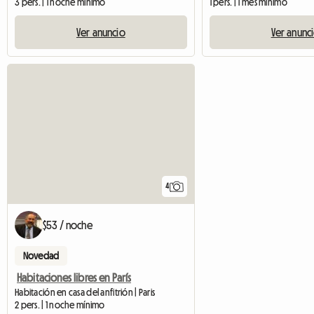
3 pers. | 1 noche mínimo
1 pers. | 1 mes mínimo
Ver anuncio
Ver anunc
4
$53 / noche
Novedad
Habitaciones libres en París
Habitación en casa del anfitrión | Paris
2 pers. | 1 noche mínimo