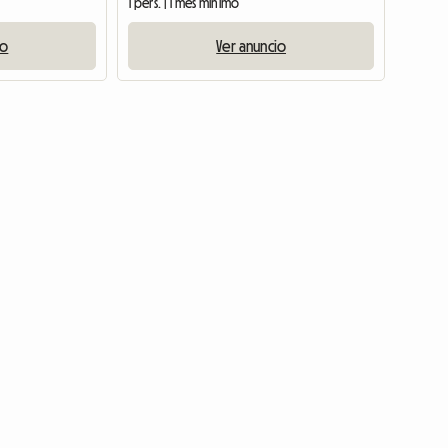
1 pers. | 1 mes mínimo
io
Ver anuncio