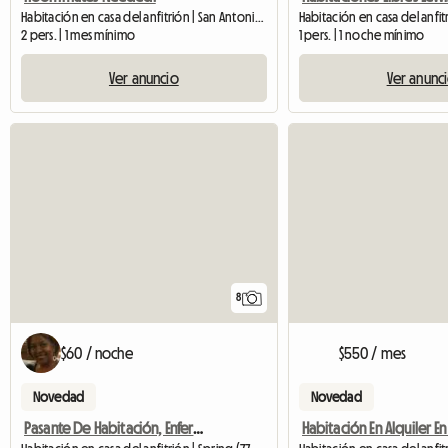
Habitación en casa del anfitrión | San Antonio (78252)
Habitación en casa del anfitr
2 pers. | 1 mes mínimo
1 pers. | 1 noche mínimo
Ver anuncio
Ver anunc
8
$60 / noche
$550 / mes
Novedad
Novedad
Pasante De Habitación, Enfermera Itinerante, Estudiante