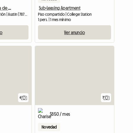
Habitación privada cerca de universidades / 900 $ (servicios + WiFi incluidos)
Sub-Leasing Apartment
Habitación en casa del anfitrión | Austin (78701) | 1000 SQFT
Piso compartido | College Station
1 pers. | 1 mes mínimo
io
Ver anuncio
6
7
$850 / mes
Novedad