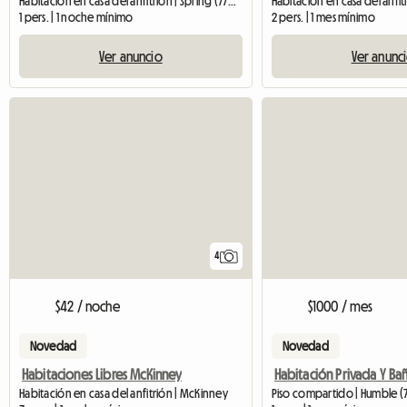
Habitación en casa del anfitrión | Spring (77379)
1 pers. | 1 noche mínimo
2 pers. | 1 mes mínimo
Ver anuncio
Ver anunc
4
$42 / noche
$1000 / mes
Novedad
Novedad
Habitaciones Libres McKinney
Habitación Privada Y Ba
Habitación en casa del anfitrión | McKinney
Piso compartido | Humble (