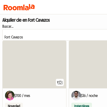
Alquiler de en Fort Cavazos
Buscar...
Ver anuncio
1
$700 / mes
$36 / noche
Novedad
Instantánea