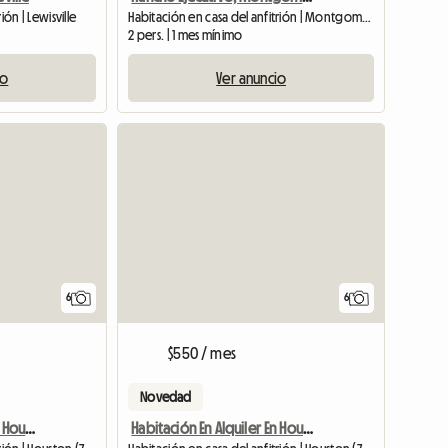
ión | Lewisville
Habitación en casa del anfitrión | Montgomery
2 pers. | 1 mes mínimo
io
Ver anuncio
6
6
$550 / mes
Novedad
Habitación En Alquiler En Houston Cerca De Katy
Habitación En Alquiler En Houston Cerca De Katy