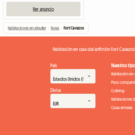
Ver anuncio
Habitaciones en alquiler
›
Texas
›
Fort Cavazos
Habitación en casa del anfitrión Fort Cavazos
País
Nuestros tip
Habitación en 
Pisos compart
Divisa
Coliving
Habitaciones 
Casas enteras