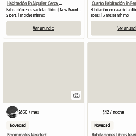
Habitación En Alquiler Cerca Del Aeropuerto En Alamo Heights
Cuarto Habitación En Re
Habitación en casa del anfitrión | New Braunfels
2 pers. | 1 noche mínimo
1 pers. | 3 meses mínimo
Ver anuncio
Ver anunc
Ver anuncio
1
$650 / mes
$42 / noche
Novedad
Novedad
Roommates Needed!
Habitaciones Libres Lewi