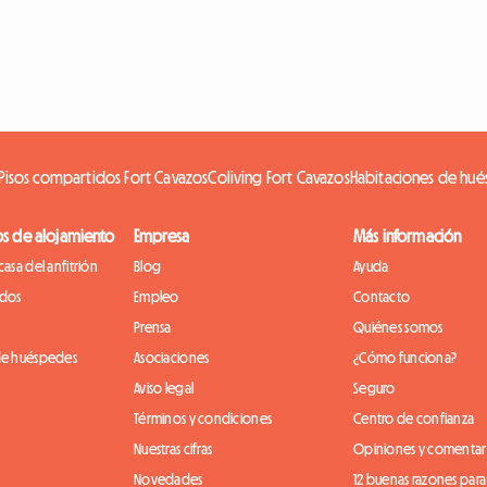
Pisos compartidos Fort Cavazos
Coliving Fort Cavazos
Habitaciones de hué
os de alojamiento
Empresa
Más información
casa del anfitrión
Blog
Ayuda
idos
Empleo
Contacto
Prensa
Quiénes somos
de huéspedes
Asociaciones
¿Cómo funciona?
Aviso legal
Seguro
Términos y condiciones
Centro de confianza
Nuestras cifras
Opiniones y comentar
Novedades
12 buenas razones para