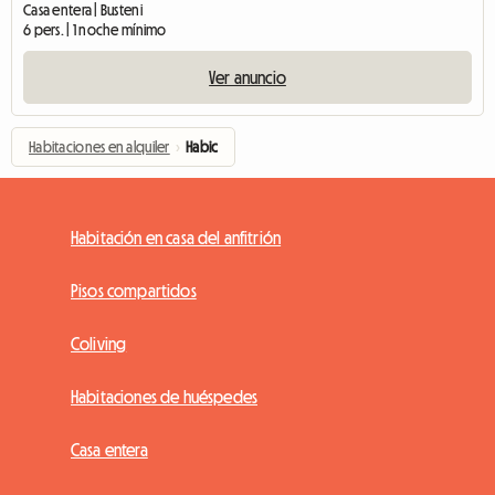
Casa entera | Busteni
6 pers. | 1 noche mínimo
Ver anuncio
Habitaciones en alquiler
›
Habic
Habitación en casa del anfitrión
Pisos compartidos
Coliving
Habitaciones de huéspedes
Casa entera