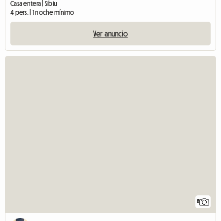
Casa entera | Sibiu
4 pers. | 1 noche mínimo
Ver anuncio
8