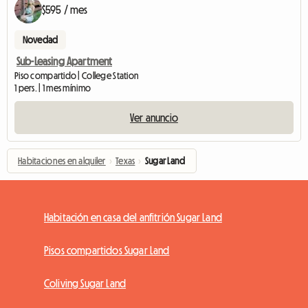
$595 / mes
Novedad
Sub-Leasing Apartment
Piso compartido | College Station
1 pers. | 1 mes mínimo
Ver anuncio
Habitaciones en alquiler
›
Texas
›
Sugar Land
Habitación en casa del anfitrión Sugar Land
Pisos compartidos Sugar Land
Coliving Sugar Land