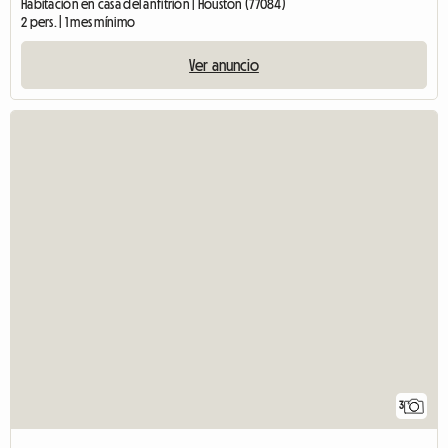
Habitación en casa del anfitrión | Houston (77084)
2 pers. | 1 mes mínimo
Ver anuncio
3