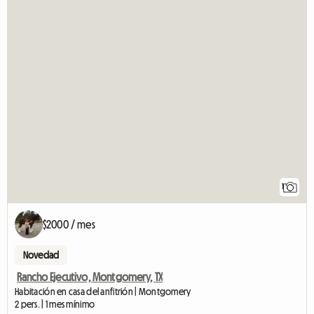
1
$2000 / mes
Novedad
Rancho Ejecutivo, Montgomery, TX
Habitación en casa del anfitrión | Montgomery
2 pers. | 1 mes mínimo