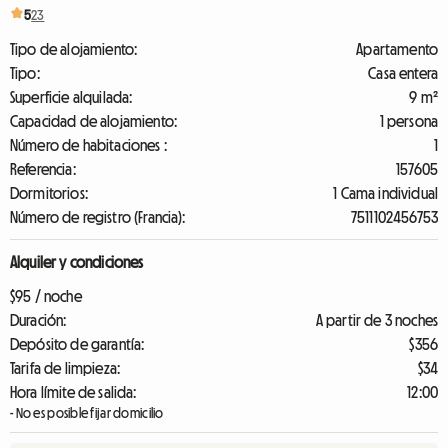
5
23
Tipo de alojamiento:
Apartamento
Tipo:
Casa entera
Superficie alquilada:
9 m²
Capacidad de alojamiento:
1 persona
Número de habitaciones :
1
Referencia:
157605
Dormitorios:
1 Cama individual
Número de registro (Francia):
7511102456753
Alquiler y condiciones
$95 / noche
Duración:
A partir de 3 noches
Depósito de garantía:
$356
Tarifa de limpieza:
$34
Hora límite de salida:
12:00
- No es posible fijar domicilio