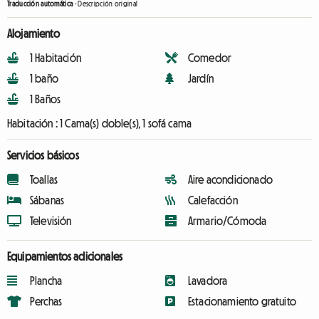
Traducción automática
-
Descripción original
Alojamiento
1 Habitación
Comedor
1 baño
Jardín
1 Baños
Habitación :
1 Cama(s) doble(s), 1 sofá cama
Servicios básicos
Toallas
Aire acondicionado
Sábanas
Calefacción
Televisión
Armario/Cómoda
Equipamientos adicionales
Plancha
Lavadora
Perchas
Estacionamiento gratuito