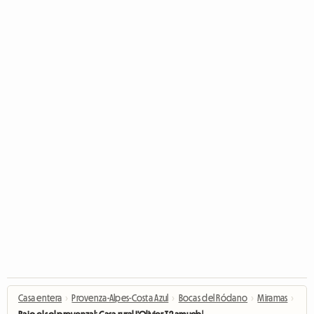
Casa entera
›
Provenza-Alpes-Costa Azul
›
Bocas del Ródano
›
Miramas
›