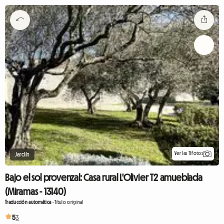
Ver las 11 fotos
Jardín
Bajo el sol provenzal: Casa rural L'Olivier T2 amueblada
(Miramas - 13140)
Traducción automática
-
Título original
5
3