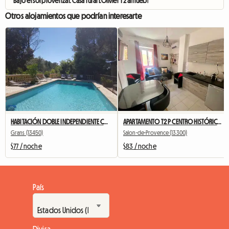
Bajo el sol provenzal: Casa rural L'Olivier T2 amueblada
Otros alojamientos que podrían interesarte
HABITACIÓN DOBLE INDEPENDIENTE CON TERRAZA Y COCINA DE VERANO
APARTAMENTO T2 P CENTRO HISTÓRICO - L’Annex d’Alèz
Grans (13450)
Salon-de-Provence (13300)
$77 / noche
$83 / noche
País