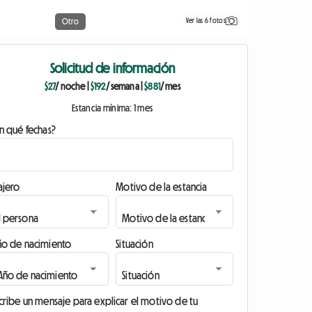
Ver las 6 fotos
Otro
Solicitud de información
$27
/ noche
|
$192
/ semana
|
$881
/ mes
Estancia mínima: 1 mes
n qué fechas?
ajero
Motivo de la estancia
ño de nacimiento
Situación
cribe un mensaje para explicar el motivo de tu