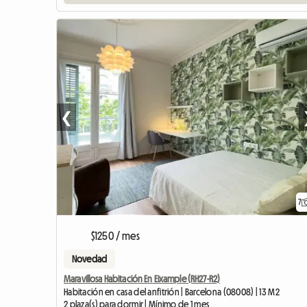
❮
7
$1250 / mes
Novedad
Maravillosa Habitación En Eixample (RH27-R2)
Habitación en casa del anfitrión | Barcelona (08008) | 13 M2
2 plaza(s) para dormir | Mínimo de 1 mes