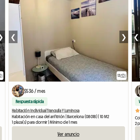
❯
❮
❯
❮
13
$536 / mes
Respuesta rápida
Habitación Individual Tranquila Y Luminosa
Habitación en casa del anfitrión | Barcelona (08018) | 10 M2
Col
1 plaza(s) para dormir | Mínimo de 1 mes
2 p
Ver anuncio