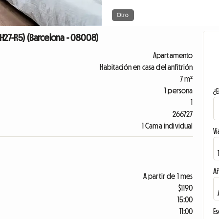
Otro
H27-R5) (Barcelona - 08008)
Apartamento
Habitación en casa del anfitrión
7 m²
1 persona
¿E
1
266727
1 Cama individual
Vi
A
A partir de 1 mes
$1190
15:00
11:00
Es