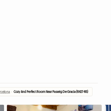
rcelona
›
Cozy And Perfect Room Near Passeig De Gracia (RH27-R5)