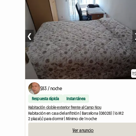
❮
7
$83 / noche
Respuesta rápida
Instantánea
Habitación doble exterior frente al Camp Nou
Habitación en casa del anfitrión | Barcelona (08028) | 16 M2
2 plaza(s) para dormir | Mínimo de 1 noche
Ver anuncio