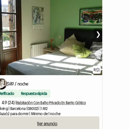
❯
8
$149 / noche
Verificado
Respuesta rápida
4.9 (24) |
Habitación Con Baño Privado En Barrio Gótico
iving | Barcelona (08002) | 1 M2
laza(s) para dormir | Mínimo de 1 noche
Ver anuncio