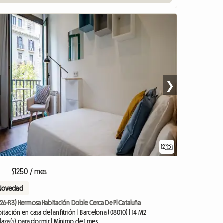
❯
12
$1250 / mes
Novedad
H26-R3) Hermosa Habitación Doble Cerca De Pl Cataluña
itación en casa del anfitrión | Barcelona (08010) | 14 M2
laza(s) para dormir | Mínimo de 1 mes