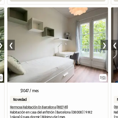
❯
❮
❯
❮
7
$1047 / mes
Novedad
Hermosa Habitación En Barcelona (RH27-R1)
(R
Habitación en casa del anfitrión | Barcelona (08008) | 9 M2
Hab
1 plaza(s) para dormir | Mínimo de 1 mes
2 p