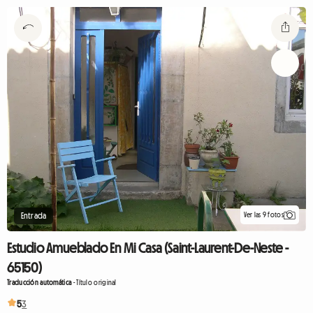
Ver las 9 fotos
Entrada
Estudio Amueblado En Mi Casa (Saint-Laurent-De-Neste -
65150)
Traducción automática
-
Título original
5
3