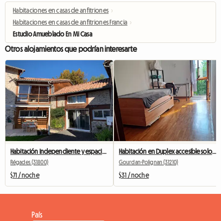
Habitaciones en casas de anfitriones
›
Habitaciones en casas de anfitriones Francia
›
Estudio Amueblado En Mi Casa
Otros alojamientos que podrían interesarte
Habitación independiente y espaciosa para huéspedes en Le Regaid's.
Habitación en Duplex accesible solo con contrato de arrendamiento de movilidad
Régades (31800)
Gourdan-Polignan (31210)
$71 / noche
$31 / noche
País