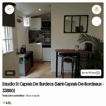
Ver las 10 fotos
Otro
Estudio St Caprais De Burdeos (Saint-Caprais-De-Bordeaux -
33880)
Traducción automática
-
Título original
4.5
4