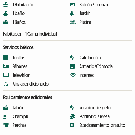
1 Habitación
Balcón / Terraza
1 baño
Jardín
1 Baños
Piscina
Habitación :
1 Cama individual
Servicios básicos
Toallas
Calefacción
Sábanas
Armario/Cómoda
Televisión
Internet
Aire acondicionado
Equipamientos adicionales
Jabón
Secador de pelo
Champú
Escritorio / Mesa
Perchas
Estacionamiento gratuito