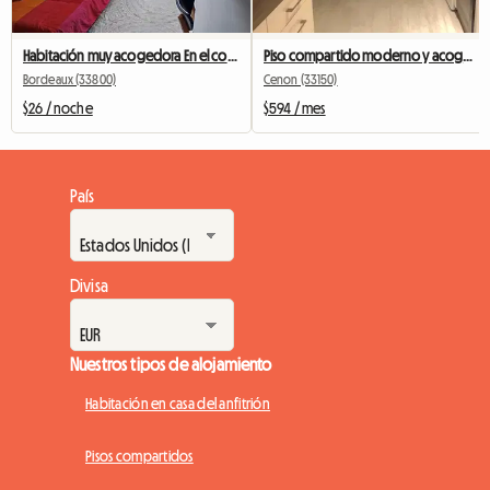
Habitación muy acogedora En el corazón de Burdeos y privada.
Piso compartido moderno y acogedor Cenon/Bastide – 2 habitaciones disponibles
Bordeaux (33800)
Cenon (33150)
$26 / noche
$594 / mes
País
Divisa
Nuestros tipos de alojamiento
Habitación en casa del anfitrión
Pisos compartidos