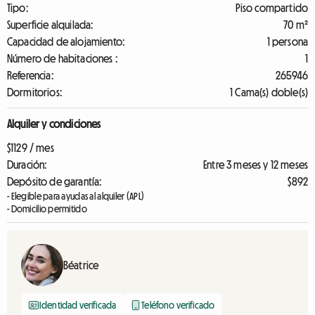
Tipo:
Piso compartido
Superficie alquilada:
70 m²
Capacidad de alojamiento:
1 persona
Número de habitaciones :
1
Referencia:
265946
Dormitorios:
1 Cama(s) doble(s)
Alquiler y condiciones
$1129 / mes
Duración:
Entre 3 meses y 12 meses
Depósito de garantía:
$892
- Elegible para ayudas al alquiler (APL)
- Domicilio permitido
Béatrice
Identidad verificada
Teléfono verificado