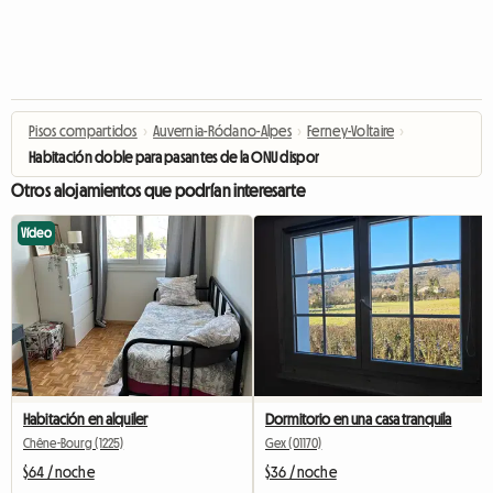
Pisos compartidos
›
Auvernia-Ródano-Alpes
›
Ferney-Voltaire
›
Habitación doble para pasantes de la ONU disponible
Otros alojamientos que podrían interesarte
Vídeo
Habitación en alquiler
Dormitorio en una casa tranquila
Chêne-Bourg (1225)
Gex (01170)
$64 / noche
$36 / noche