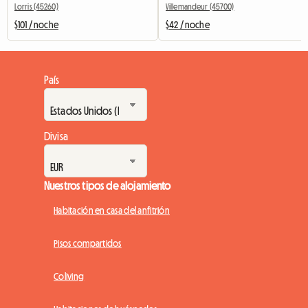
Lorris (45260)
Villemandeur (45700)
$101 / noche
$42 / noche
País
Divisa
Nuestros tipos de alojamiento
Habitación en casa del anfitrión
Pisos compartidos
Coliving