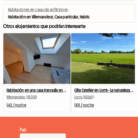
Habitaciones en casas de anfitriones
›
Habitación en Villemandeur, Casa particular, Habitación grande
Otros alojamientos que podrían interesarte
Habitación en una casa tranquila en Villemandeur. (Planta baja)
Gîte L'atelier en Lorris - La naturaleza como horizonte
Villemandeur (45700)
Lorris (45260)
$42 / noche
$101 / noche
País