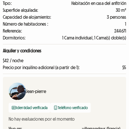
Tipo:
Habitación en casa del anfitrión
Superficie alquilada:
30 m²
Capacidad de alojamiento:
3 personas
Número de habitaciones :
1
Referencia:
244671
Dormitorios:
1 Cama individual, 1 Cama(s) doble(s)
Alquiler y condiciones
$42 / noche
Precio por inquilino adicional (a partir de 1):
$5
Jean-pierre
Identidad verificada
Teléfono verificado
No hay evaluaciones por el momento
Vive en:
villemandeur (Francia)