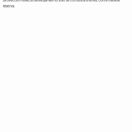
La dirección exacta del alojamiento solo se comunica una vez confirmada la
reserva.